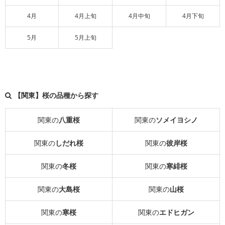
4月
4月上旬
4月中旬
4月下旬
5月
5月上旬
【関東】桜の品種から探す
関東の
八重桜
関東の
ソメイヨシノ
関東の
しだれ桜
関東の
彼岸桜
関東の
冬桜
関東の
寒緋桜
関東の
大島桜
関東の
山桜
関東の
寒桜
関東の
エドヒガン