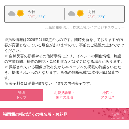
今日
明日
30℃
／
22℃
28℃
／
22℃
天気情報提供元：株式会社ライフビジネスウェザー
※掲載情報は2026年2月時点のものです。随時更新をしておりますが内
容が変更となっている場合がありますので、事前にご確認の上おでかけ
ください。
※ 自然災害の影響やその他諸事情により、イベントの開催情報、施設
の営業時間、植物の開花・見頃期間などは変更になる場合があります。
※ 掲載されている画像は取材先から本ページへの掲載の許諾をいただ
き、提供されたものとなります。画像の無断転載(二次使用)は禁止で
す。
※ 表示料金は消費税8％ないし10％の内税表示です。
詳細
お花見詳細・
地図・
トップ
例年の見頃
アクセス
福岡堰の桜の近くの桜名所・お花見