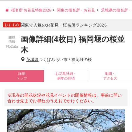
桜名所 お花見特集2026
関東の桜名所・お花見
茨城県の桜名所・
おすすめ
関東で人気のお花見・桜名所ランキング2026
画像詳細(4枚目) 福岡堰の桜並
木
茨城県
つくばみらい市 / 福岡堰の桜
詳細
お花見詳細・
地図・
トップ
例年の見頃
アクセス
※現在の開花状況や花見イベントの開催情報は、事前に問い
合わせ先までお尋ねのうえおでかけください。