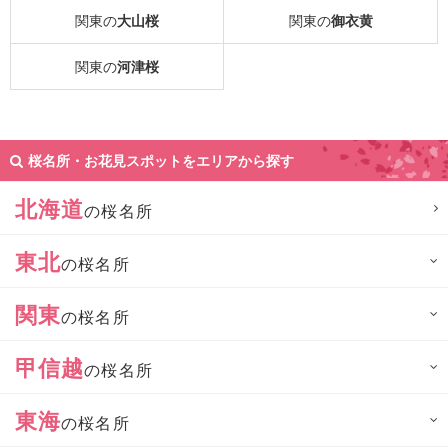
関東の
大山桜
関東の
御衣黄
関東の
河津桜
桜名所・お花見スポットをエリアから探す
北海道
の桜名所
東北
の桜名所
関東
の桜名所
甲信越
の桜名所
東海
の桜名所