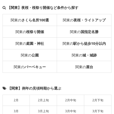
【関東】夜桜・桜祭り開催など条件から探す
関東の
さくら名所100選
関東の
夜桜・ライトアップ
関東の
桜祭り開催
関東の
国指定名勝
関東の
庭園・神社
関東の
駅から徒歩10分以内
関東の
公園
関東の
城・城跡
関東の
バーベキュー
関東の
屋台
【関東】例年の見頃時期から選ぶ
2月
2月上旬
2月中旬
2月下旬
3月
3月上旬
3月中旬
3月下旬