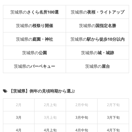
茨城県の
さくら名所100選
茨城県の
夜桜・ライトアップ
茨城県の
桜祭り開催
茨城県の
国指定名勝
茨城県の
庭園・神社
茨城県の
駅から徒歩10分以内
茨城県の
公園
茨城県の
城・城跡
茨城県の
バーベキュー
茨城県の
屋台
【茨城県】例年の見頃時期から選ぶ
2月
2月上旬
2月中旬
2月下旬
3月
3月上旬
3月中旬
3月下旬
4月
4月上旬
4月中旬
4月下旬