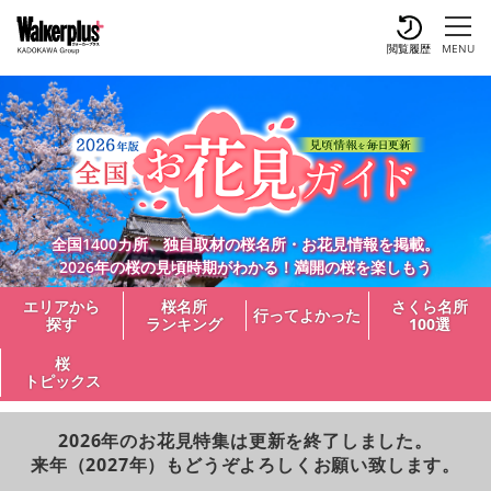
閲覧履歴
MENU
全国1400カ所、独自取材の桜名所・お花見情報を掲載。
2026年の桜の見頃時期がわかる！満開の桜を楽しもう
エリアから
桜名所
さくら名所
行ってよかった
探す
ランキング
100選
桜
トピックス
2026年のお花見特集は更新を終了しました。
来年（2027年）もどうぞよろしくお願い致します。