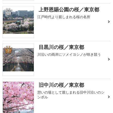
上野恩賜公園の桜／東京都
2
江戸時代より親しまれる桜の名所
目黒川の桜／東京都
3
川沿いの両岸にソメイヨシノが咲き競う
旧中川の桜／東京都
4
憩いの場として親しまれる旧中川沿いのシ
ンボル