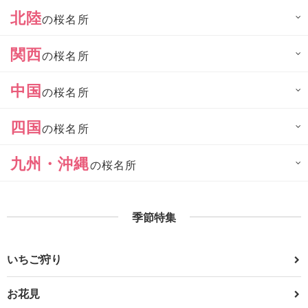
北陸
の桜名所
関西
の桜名所
中国
の桜名所
四国
の桜名所
九州・沖縄
の桜名所
季節特集
いちご狩り
お花見