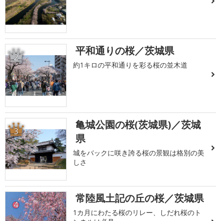
平和通りの桜／茨城県
2
約1キロの平和通りを彩る桜の並木道
亀城公園の桜(茨城県)／茨城
3
県
城をバックに咲き誇る桜の景観は格別の美
しさ
常陸風土記の丘の桜／茨城県
4
1カ月にわたる桜のリレー、しだれ桜のト