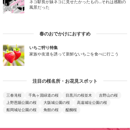
ネコ駅長が妹ネコに見せたかったもの…それは感動の
風景だった
春のおでかけにおすすめ
いちご狩り特集
家族や友達を誘って新鮮ないちごを食べに行こう
注目の桜名所・お花見スポット
三春滝桜
千鳥ヶ淵緑道の桜
目黒川の桜並木
吉野山の桜
上野恩賜公園の桜
大阪城公園の桜
高遠城址公園の桜
船岡城址公園の桜
角館の桜
醍醐桜