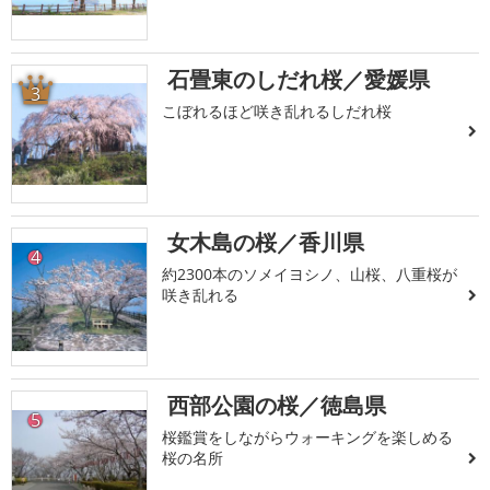
石畳東のしだれ桜／愛媛県
3
こぼれるほど咲き乱れるしだれ桜
女木島の桜／香川県
4
約2300本のソメイヨシノ、山桜、八重桜が
咲き乱れる
西部公園の桜／徳島県
5
桜鑑賞をしながらウォーキングを楽しめる
桜の名所