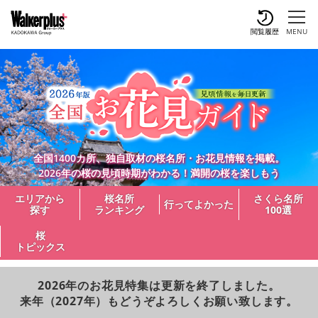
閲覧履歴
MENU
全国1400カ所、独自取材の桜名所・お花見情報を掲載。
2026年の桜の見頃時期がわかる！満開の桜を楽しもう
エリアから
桜名所
さくら名所
行ってよかった
探す
ランキング
100選
桜
トピックス
2026年のお花見特集は更新を終了しました。
来年（2027年）もどうぞよろしくお願い致します。