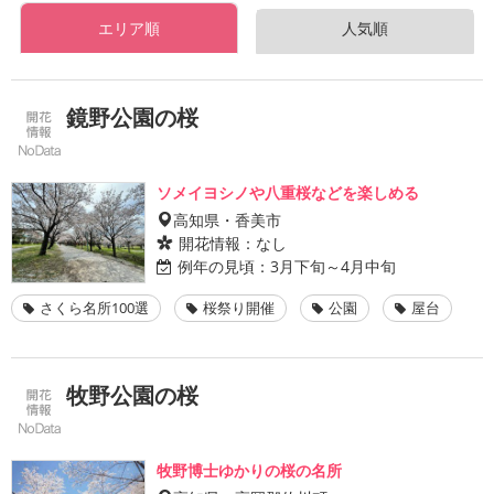
エリア順
人気順
鏡野公園の桜
ソメイヨシノや八重桜などを楽しめる
高知県・香美市
開花情報：
なし
例年の見頃：
3月下旬～4月中旬
さくら名所100選
桜祭り開催
公園
屋台
牧野公園の桜
牧野博士ゆかりの桜の名所