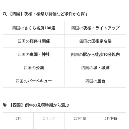
【四国】夜桜・桜祭り開催など条件から探す
四国の
さくら名所100選
四国の
夜桜・ライトアップ
四国の
桜祭り開催
四国の
国指定名勝
四国の
庭園・神社
四国の
駅から徒歩10分以内
四国の
公園
四国の
城・城跡
四国の
バーベキュー
四国の
屋台
【四国】例年の見頃時期から選ぶ
2月
2月上旬
2月中旬
2月下旬