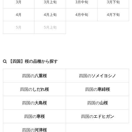
3月
3月上旬
3月中旬
3月下旬
4月
4月上旬
4月中旬
4月下旬
5月
5月上旬
【四国】桜の品種から探す
四国の
八重桜
四国の
ソメイヨシノ
四国の
しだれ桜
四国の
寒緋桜
四国の
大島桜
四国の
山桜
四国の
寒桜
四国の
エドヒガン
四国の
河津桜