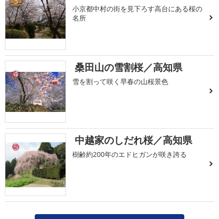
3
小京都中村の街を見下ろす高台にある桜の
名所
桑田山の雪割桜／高知県
4
雪を割って咲く早春の山桜景色
中越家のしだれ桜／高知県
5
樹齢約200年のエドヒガンが咲き誇る