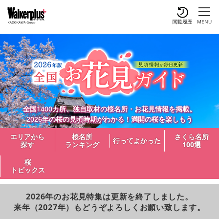
閲覧履歴
MENU
全国1400カ所、独自取材の桜名所・お花見情報を掲載。
2026年の桜の見頃時期がわかる！満開の桜を楽しもう
エリアから
桜名所
さくら名所
行ってよかった
探す
ランキング
100選
桜
トピックス
2026年のお花見特集は更新を終了しました。
来年（2027年）もどうぞよろしくお願い致します。