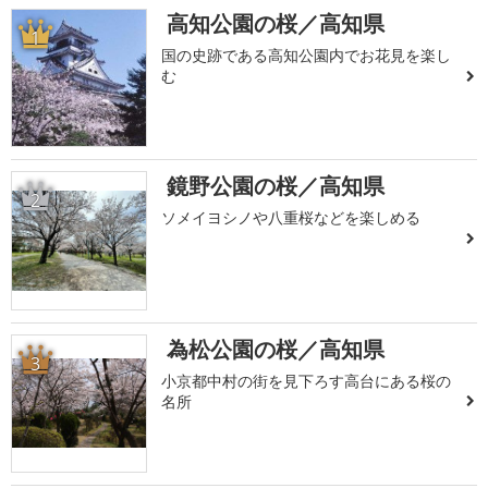
高知公園の桜／高知県
1
国の史跡である高知公園内でお花見を楽し
む
鏡野公園の桜／高知県
2
ソメイヨシノや八重桜などを楽しめる
為松公園の桜／高知県
3
小京都中村の街を見下ろす高台にある桜の
名所