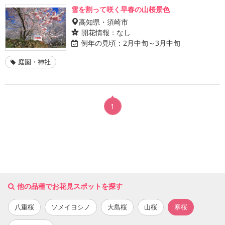
雪を割って咲く早春の山桜景色
高知県・須崎市
開花情報：
なし
例年の見頃：
2月中旬～3月中旬
庭園・神社
1
他の品種でお花見スポットを探す
八重桜
ソメイヨシノ
大島桜
山桜
寒桜