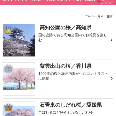
2026年8月9日 更新
高知公園の桜／高知県
1
国の史跡である高知公園内でお花見を楽し
む
紫雲出山の桜／香川県
2
1000本の桜と瀬戸内海が生むコントラスト
は絶景
石畳東のしだれ桜／愛媛県
3
こぼれるほど咲き乱れるしだれ桜