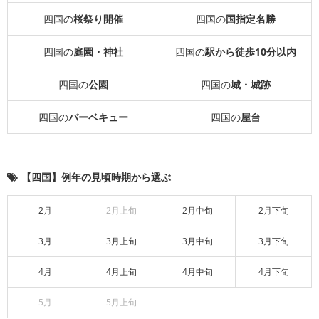
四国の
桜祭り開催
四国の
国指定名勝
四国の
庭園・神社
四国の
駅から徒歩10分以内
四国の
公園
四国の
城・城跡
四国の
バーベキュー
四国の
屋台
【四国】例年の見頃時期から選ぶ
2月
2月上旬
2月中旬
2月下旬
3月
3月上旬
3月中旬
3月下旬
4月
4月上旬
4月中旬
4月下旬
5月
5月上旬