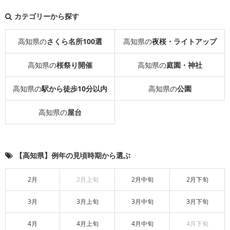
カテゴリーから探す
高知県の
さくら名所100選
高知県の
夜桜・ライトアップ
高知県の
桜祭り開催
高知県の
庭園・神社
高知県の
駅から徒歩10分以内
高知県の
公園
高知県の
屋台
【高知県】例年の見頃時期から選ぶ
2月
2月上旬
2月中旬
2月下旬
3月
3月上旬
3月中旬
3月下旬
4月
4月上旬
4月中旬
4月下旬