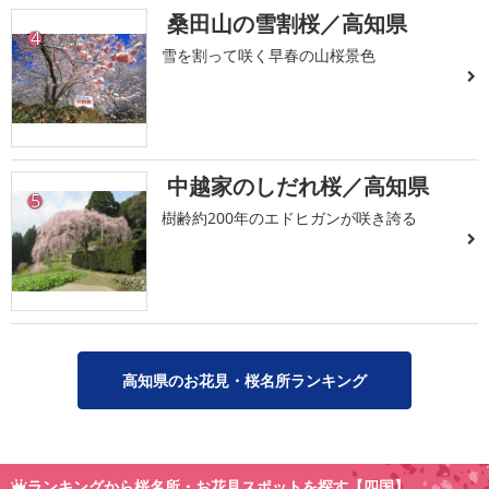
桑田山の雪割桜／高知県
4
雪を割って咲く早春の山桜景色
中越家のしだれ桜／高知県
5
樹齢約200年のエドヒガンが咲き誇る
高知県のお花見・桜名所ランキング
ランキングから桜名所・お花見スポットを探す【四国】