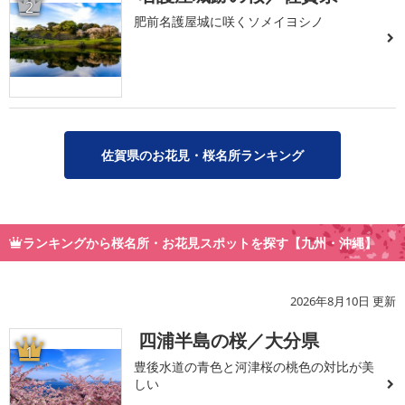
2
肥前名護屋城に咲くソメイヨシノ
佐賀県のお花見・桜名所ランキング
ランキングから桜名所・お花見スポットを探す【九州・沖縄】
2026年8月10日 更新
四浦半島の桜／大分県
1
豊後水道の青色と河津桜の桃色の対比が美
しい