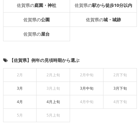
佐賀県の
庭園・神社
佐賀県の
駅から徒歩10分以内
佐賀県の
公園
佐賀県の
城・城跡
佐賀県の
屋台
【佐賀県】例年の見頃時期から選ぶ
2月
2月上旬
2月中旬
2月下旬
3月
3月上旬
3月中旬
3月下旬
4月
4月上旬
4月中旬
4月下旬
5月
5月上旬