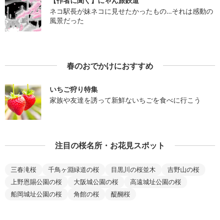
【作者に聞く】にゃん旅鉄道
ネコ駅長が妹ネコに見せたかったもの…それは感動の
風景だった
春のおでかけにおすすめ
いちご狩り特集
家族や友達を誘って新鮮ないちごを食べに行こう
注目の桜名所・お花見スポット
三春滝桜
千鳥ヶ淵緑道の桜
目黒川の桜並木
吉野山の桜
上野恩賜公園の桜
大阪城公園の桜
高遠城址公園の桜
船岡城址公園の桜
角館の桜
醍醐桜