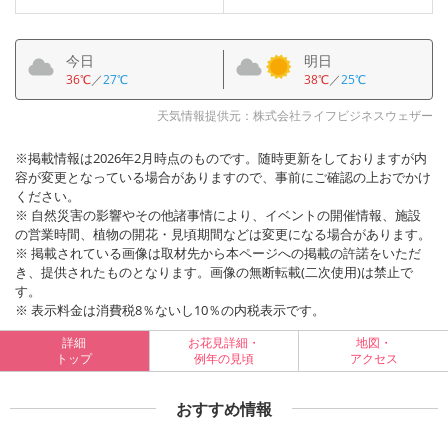
今日
明日
36℃
／
27℃
38℃
／
25℃
天気情報提供元：株式会社ライフビジネスウェザー
※掲載情報は2026年2月時点のものです。随時更新をしておりますが内
容が変更となっている場合がありますので、事前にご確認の上おでかけ
ください。
※ 自然災害の影響やその他諸事情により、イベントの開催情報、施設
の営業時間、植物の開花・見頃期間などは変更になる場合があります。
※ 掲載されている画像は取材先から本ページへの掲載の許諾をいただ
き、提供されたものとなります。画像の無断転載(二次使用)は禁止で
す。
※ 表示料金は消費税8％ないし10％の内税表示です。
詳細
お花見詳細・
地図・
トップ
例年の見頃
アクセス
おすすめ情報