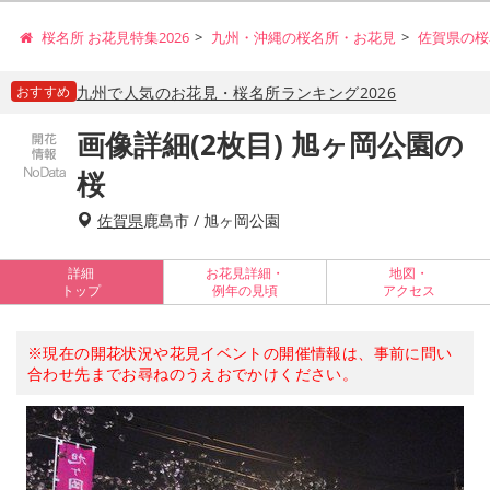
桜名所 お花見特集2026
九州・沖縄の桜名所・お花見
佐賀県の桜
おすすめ
九州で人気のお花見・桜名所ランキング2026
画像詳細(2枚目) 旭ヶ岡公園の
桜
佐賀県
鹿島市 / 旭ヶ岡公園
詳細
お花見詳細・
地図・
トップ
例年の見頃
アクセス
※現在の開花状況や花見イベントの開催情報は、事前に問い
合わせ先までお尋ねのうえおでかけください。