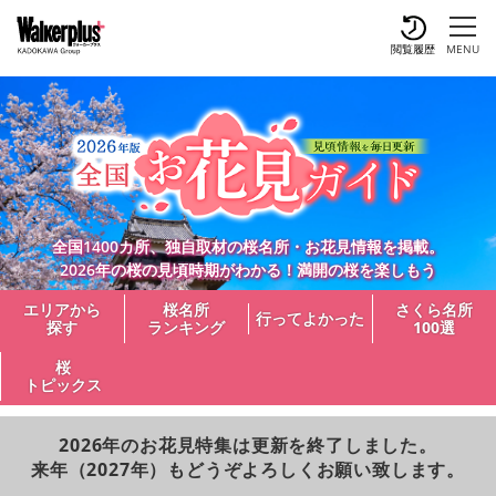
閲覧履歴
MENU
全国1400カ所、独自取材の桜名所・お花見情報を掲載。
2026年の桜の見頃時期がわかる！満開の桜を楽しもう
エリアから
桜名所
さくら名所
行ってよかった
探す
ランキング
100選
桜
トピックス
2026年のお花見特集は更新を終了しました。
来年（2027年）もどうぞよろしくお願い致します。