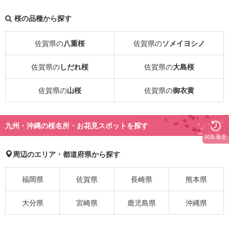
桜の品種から探す
佐賀県の
八重桜
佐賀県の
ソメイヨシノ
佐賀県の
しだれ桜
佐賀県の
大島桜
佐賀県の
山桜
佐賀県の
御衣黄
九州・沖縄の桜名所・お花見スポットを探す
閲覧履歴
周辺のエリア・都道府県から探す
福岡県
佐賀県
長崎県
熊本県
大分県
宮崎県
鹿児島県
沖縄県