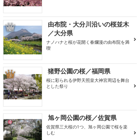
由布院・大分川沿いの桜並木
2
／大分県
ナノハナと桜が花開く春爛漫の由布院を満
喫
猪野公園の桜／福岡県
3
桜に彩られる伊野天照皇大神宮周辺を舞台
とした祭り
旭ヶ岡公園の桜／佐賀県
4
佐賀県三大桜の1つ、旭ヶ岡公園で桜を楽
しむ