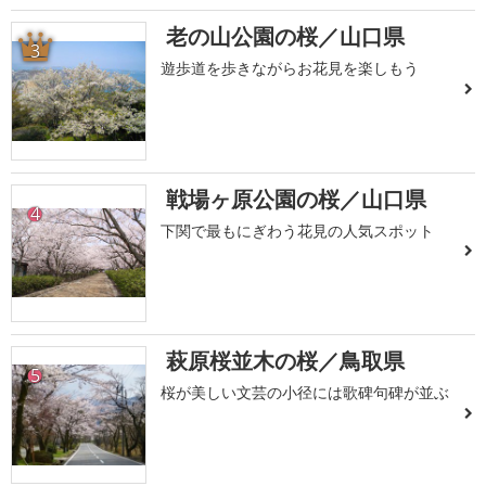
老の山公園の桜／山口県
3
遊歩道を歩きながらお花見を楽しもう
戦場ヶ原公園の桜／山口県
4
下関で最もにぎわう花見の人気スポット
萩原桜並木の桜／鳥取県
5
桜が美しい文芸の小径には歌碑句碑が並ぶ