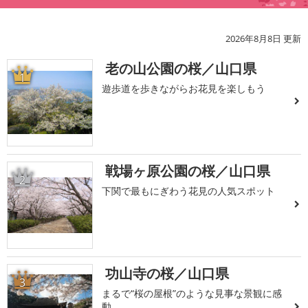
2026年8月8日 更新
老の山公園の桜／山口県
1
遊歩道を歩きながらお花見を楽しもう
戦場ヶ原公園の桜／山口県
2
下関で最もにぎわう花見の人気スポット
功山寺の桜／山口県
3
まるで“桜の屋根”のような見事な景観に感
動