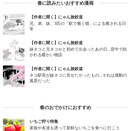
春に読みたいおすすめ漫画
【作者に聞く】にゃん旅鉄道
兄、弟、妹、3匹の「駅で働く猫」による癒される日
常
【作者に聞く】にゃん旅鉄道
妹ネコと兄ネコがと初めて出会ったあの日…背中で紡
がれる暖かい物語
【作者に聞く】にゃん旅鉄道
ネコ駅長が妹ネコに見せたかったもの…それは感動の
風景だった
春のおでかけにおすすめ
いちご狩り特集
家族や友達を誘って新鮮ないちごを食べに行こう