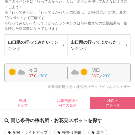
※このイベントに「行ってよかった」人は、ボタンを押してみんなにオスス
メしよう！
※「行ってみたい」「行ってよかった」の投票は、24時間ごとに1票、最大
20スポットまで可能です
※行ってみたい・行ってよかったランキングは前年度までの投票結果も一部
反映した得票数になっております
山口県の行ってみたい
ラン
山口県の行ってよかった
ラ
キング
ンキング
今日
明日
37℃
／
30℃
33℃
／
29℃
天気情報提供元：株式会社ライフビジネスウェザー
詳細
お花見詳細・
地図・
トップ
例年の見頃
アクセス
同じ条件の桜名所・お花見スポットを探す
夜桜・ライトアップ
桜祭り開催
屋台