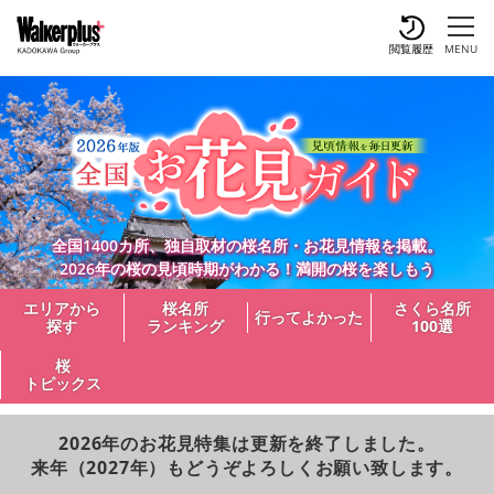
閲覧履歴
MENU
全国1400カ所、独自取材の桜名所・お花見情報を掲載。
2026年の桜の見頃時期がわかる！満開の桜を楽しもう
エリアから
桜名所
さくら名所
行ってよかった
探す
ランキング
100選
桜
トピックス
2026年のお花見特集は更新を終了しました。
来年（2027年）もどうぞよろしくお願い致します。