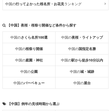
中国の
行ってよかった桜名所・お花見
ランキング
【中国】夜桜・桜祭り開催など条件から探す
中国の
さくら名所100選
中国の
夜桜・ライトアップ
中国の
桜祭り開催
中国の
国指定名勝
中国の
庭園・神社
中国の
駅から徒歩10分以内
中国の
公園
中国の
城・城跡
中国の
バーベキュー
中国の
屋台
【中国】例年の見頃時期から選ぶ