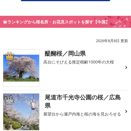
ランキングから桜名所・お花見スポットを探す【中国】
2026年8月8日 更新
醍醐桜／岡山県
1
高台にそびえる推定樹齢1000年の大桜
尾道市千光寺公園の桜／広島
2
県
展望台から瀬戸内海と桜の海を見おろせる