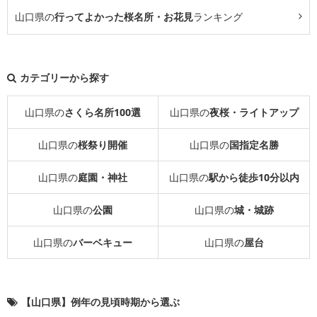
山口県の
行ってよかった桜名所・お花見
ランキング
カテゴリーから探す
山口県の
さくら名所100選
山口県の
夜桜・ライトアップ
山口県の
桜祭り開催
山口県の
国指定名勝
山口県の
庭園・神社
山口県の
駅から徒歩10分以内
山口県の
公園
山口県の
城・城跡
山口県の
バーベキュー
山口県の
屋台
【山口県】例年の見頃時期から選ぶ