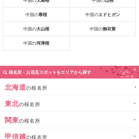
中国の
大島桜
中国の
山桜
中国の
寒桜
中国の
エドヒガン
中国の
大山桜
中国の
御衣黄
中国の
河津桜
桜名所・お花見スポットをエリアから探す
北海道
の桜名所
東北
の桜名所
関東
の桜名所
甲信越
の桜名所