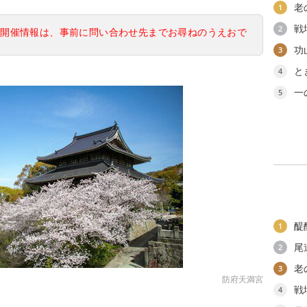
老
1
戦
2
の開催情報は、事前に問い合わせ先までお尋ねのうえおで
功
3
と
4
一
5
醍
1
尾
2
老
3
防府天満宮
戦
4