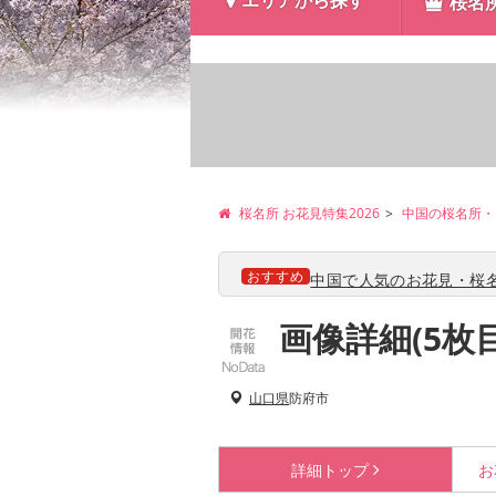
エリアから探す
桜名
桜名所 お花見特集2026
中国の桜名所・
おすすめ
中国で人気のお花見・桜名
画像詳細(5枚
山口県
防府市
詳細
トップ
お