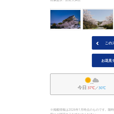
この
お花見
今日
37℃
／
30℃
※掲載情報は2026年1月時点のものです。