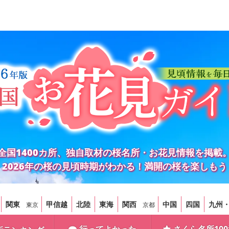
全国1400カ所、独自取材の桜名所・お花見情報を掲載
2026年の桜の見頃時期がわかる！満開の桜を楽しもう
関東
甲信越
北陸
東海
関西
中国
四国
九州
東京
京都