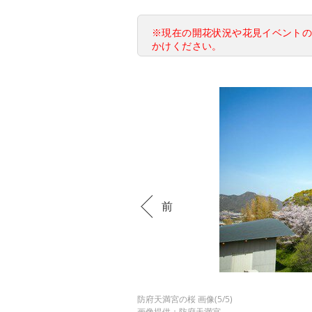
※現在の開花状況や花見イベント
かけください。
前
防府天満宮の桜 画像(5/5)
画像提供：防府天満宮