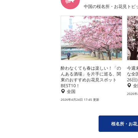
中国の桜名所・お花見トピ
酔わなくても春は楽しい！「の
今週
んある酒場」を片手に巡る、関
な全
東のおすすめお花見スポット
26日)
BEST10！
全
全国
2026年
2026年4月24日 17:45 更新
桜名所・お花