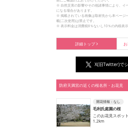
前にご確認の上おでかけください。
※ 自然災害の影響やその他諸事情により、イ
になる場合があります。
※ 掲載されている画像は取材先から本ページ
載(二次使用)は禁止です。
※ 表示料金は消費税8％ないし10％の内税表
詳細
トップ
お
X(旧Twitter)
防府天満宮の近くの桜名所・お花見
開花情報：
なし
毛利氏庭園の桜
このお花見スポッ
1.2km