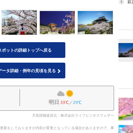
萩
5
スポットの詳細トップへ戻る
データ詳細・例年の見頃を見る
明日
33℃
／
29℃
天気情報提供元：株式会社ライフビジネスウェザー
随時更新をしておりますが内容が変更となっている場合がありますので、事