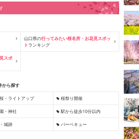
す
山口県の
行ってみたい桜名所・お花見スポッ
ト
ランキング
見スポ
件から探す
桜・ライトアップ
桜祭り開催
園・神社
駅から徒歩10分以内
・城跡
バーベキュー