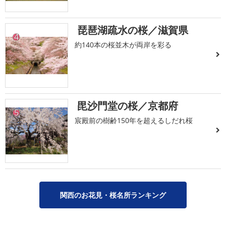
琵琶湖疏水の桜／滋賀県
4
約140本の桜並木が両岸を彩る
毘沙門堂の桜／京都府
5
宸殿前の樹齢150年を超えるしだれ桜
関西のお花見・桜名所ランキング