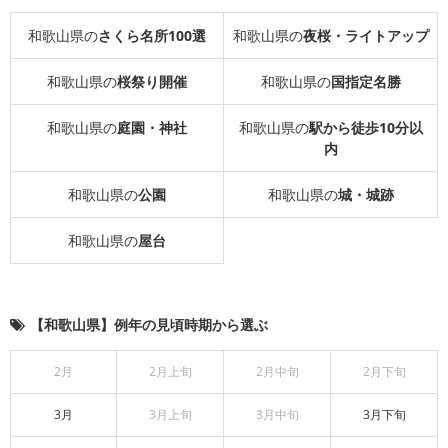
和歌山県の
さくら名所100選
和歌山県の
夜桜・ライトアップ
和歌山県の
桜祭り開催
和歌山県の
国指定名勝
和歌山県の
庭園・神社
和歌山県の
駅から徒歩10分以
内
和歌山県の
公園
和歌山県の
城・城跡
和歌山県の
屋台
【和歌山県】例年の見頃時期から選ぶ
2月
2月上旬
2月中旬
2月下旬
3月
3月上旬
3月中旬
3月下旬