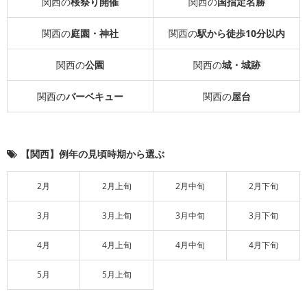
関西の
桜祭り開催
関西の
国指定名勝
関西の
庭園・神社
関西の
駅から徒歩10分以内
関西の
公園
関西の
城・城跡
関西の
バーベキュー
関西の
屋台
【関西】例年の見頃時期から選ぶ
2月
2月上旬
2月中旬
2月下旬
3月
3月上旬
3月中旬
3月下旬
4月
4月上旬
4月中旬
4月下旬
5月
5月上旬