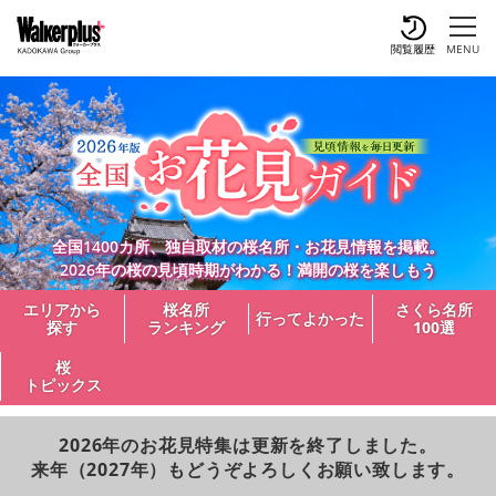
閲覧履歴
MENU
全国1400カ所、独自取材の桜名所・お花見情報を掲載。
2026年の桜の見頃時期がわかる！満開の桜を楽しもう
エリアから
桜名所
さくら名所
行ってよかった
探す
ランキング
100選
桜
トピックス
2026年のお花見特集は更新を終了しました。
来年（2027年）もどうぞよろしくお願い致します。