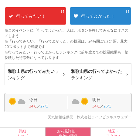
11
11
行ってみたい！
行ってよかった！
※このイベントに「行ってよかった」人は、ボタンを押してみんなにオスス
メしよう！
※「行ってみたい」「行ってよかった」の投票は、24時間ごとに1票、最大
20スポットまで可能です
※行ってみたい・行ってよかったランキングは前年度までの投票結果も一部
反映した得票数になっております
和歌山県の行ってみたい
ラ
和歌山県の行ってよかった
ンキング
ランキング
今日
明日
34℃
／
27℃
34℃
／
26℃
天気情報提供元：株式会社ライフビジネスウェザー
詳細
お花見詳細・
地図・
トップ
例年の見頃
アクセス