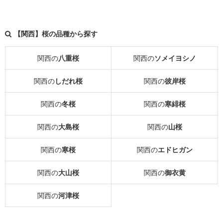
【関西】桜の品種から探す
関西の
八重桜
関西の
ソメイヨシノ
関西の
しだれ桜
関西の
彼岸桜
関西の
冬桜
関西の
寒緋桜
関西の
大島桜
関西の
山桜
関西の
寒桜
関西の
エドヒガン
関西の
大山桜
関西の
御衣黄
関西の
河津桜