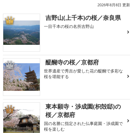
2026年8月8日 更新
吉野山(上千本)の桜／奈良県
1
一目千本の桜の名所吉野山
醍醐寺の桜／京都府
2
世界遺産で秀吉が愛した花の醍醐で多彩な
桜を堪能する
東本願寺・渉成園(枳殻邸)の
3
桜／京都府
国の名勝に指定された仏事庭園・渉成園で
桜を楽しむ