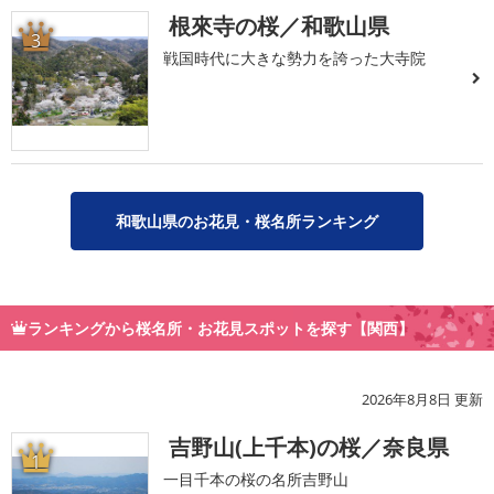
根來寺の桜／和歌山県
3
戦国時代に大きな勢力を誇った大寺院
和歌山県のお花見・桜名所ランキング
ランキングから桜名所・お花見スポットを探す【関西】
2026年8月8日 更新
吉野山(上千本)の桜／奈良県
1
一目千本の桜の名所吉野山