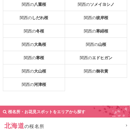
関西の
八重桜
関西の
ソメイヨシノ
関西の
しだれ桜
関西の
彼岸桜
関西の
冬桜
関西の
寒緋桜
関西の
大島桜
関西の
山桜
関西の
寒桜
関西の
エドヒガン
関西の
大山桜
関西の
御衣黄
関西の
河津桜
桜名所・お花見スポットをエリアから探す
北海道
の桜名所