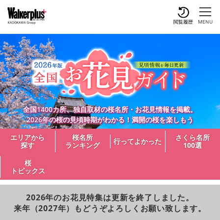
閲覧履歴
MENU
全国1400カ所、独自取材の桜名所・お花見情報を掲載。
2026年の桜の見頃時期がわかる！満開の桜を楽しもう
エリアから
桜名所
さくら名所
行ってよかった
探す
ランキング
100選
桜
トピックス
2026年のお花見特集は更新を終了しました。
来年（2027年）もどうぞよろしくお願い致します。