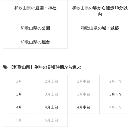
和歌山県の
庭園・神社
和歌山県の
駅から徒歩10分以
内
和歌山県の
公園
和歌山県の
城・城跡
和歌山県の
屋台
【和歌山県】例年の見頃時期から選ぶ
2月
2月上旬
2月中旬
2月下旬
3月
3月上旬
3月中旬
3月下旬
4月
4月上旬
4月中旬
4月下旬
5月
5月上旬