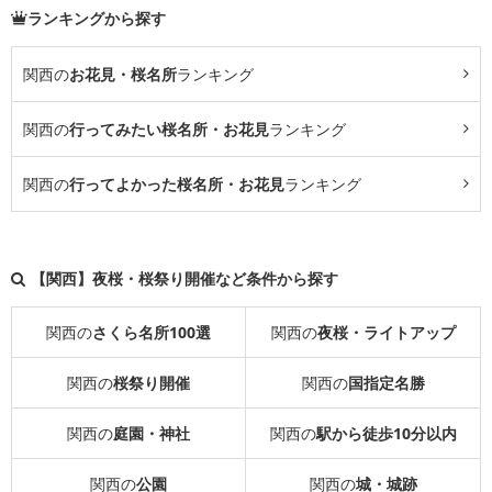
ランキングから探す
関西の
お花見・桜名所
ランキング
関西の
行ってみたい桜名所・お花見
ランキング
関西の
行ってよかった桜名所・お花見
ランキング
【関西】夜桜・桜祭り開催など条件から探す
関西の
さくら名所100選
関西の
夜桜・ライトアップ
関西の
桜祭り開催
関西の
国指定名勝
関西の
庭園・神社
関西の
駅から徒歩10分以内
関西の
公園
関西の
城・城跡