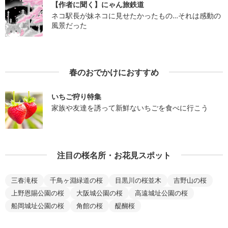
【作者に聞く】にゃん旅鉄道
ネコ駅長が妹ネコに見せたかったもの…それは感動の
風景だった
春のおでかけにおすすめ
いちご狩り特集
家族や友達を誘って新鮮ないちごを食べに行こう
注目の桜名所・お花見スポット
三春滝桜
千鳥ヶ淵緑道の桜
目黒川の桜並木
吉野山の桜
上野恩賜公園の桜
大阪城公園の桜
高遠城址公園の桜
船岡城址公園の桜
角館の桜
醍醐桜