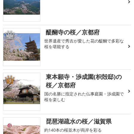
醍醐寺の桜／京都府
2
世界遺産で秀吉が愛した花の醍醐で多彩な
桜を堪能する
東本願寺・渉成園(枳殻邸)の
3
桜／京都府
国の名勝に指定された仏事庭園・渉成園で
桜を楽しむ
琵琶湖疏水の桜／滋賀県
4
約140本の桜並木が両岸を彩る