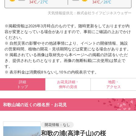
34℃
／
27℃
34℃
／
26℃
天気情報提供元：株式会社ライフビジネスウェザー
※掲載情報は2026年3月時点のものです。随時更新をしておりますが内
容が変更となっている場合がありますので、事前にご確認の上おでかけ
ください。
※ 自然災害の影響やその他諸事情により、イベントの開催情報、施設
の営業時間、植物の開花・見頃期間などは変更になる場合があります。
※ 掲載されている画像は取材先から本ページへの掲載の許諾をいただ
き、提供されたものとなります。画像の無断転載(二次使用)は禁止で
す。
※ 表示料金は消費税8％ないし10％の内税表示です。
詳細
お花見詳細・
地図・
トップ
例年の見頃
アクセス
和歌山城の近くの桜名所・お花見
開花情報：
なし
和歌の浦(高津子山)の桜