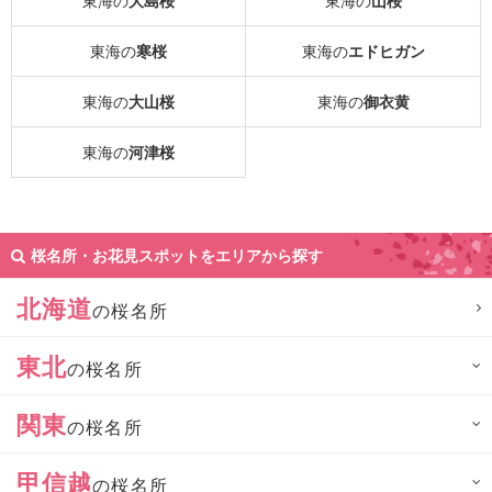
東海の
大島桜
東海の
山桜
東海の
寒桜
東海の
エドヒガン
東海の
大山桜
東海の
御衣黄
東海の
河津桜
桜名所・お花見スポットをエリアから探す
北海道
の桜名所
東北
の桜名所
関東
の桜名所
甲信越
の桜名所