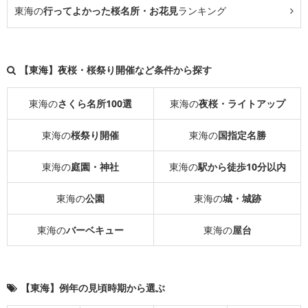
東海の
行ってよかった桜名所・お花見
ランキング
【東海】夜桜・桜祭り開催など条件から探す
東海の
さくら名所100選
東海の
夜桜・ライトアップ
東海の
桜祭り開催
東海の
国指定名勝
東海の
庭園・神社
東海の
駅から徒歩10分以内
東海の
公園
東海の
城・城跡
東海の
バーベキュー
東海の
屋台
【東海】例年の見頃時期から選ぶ