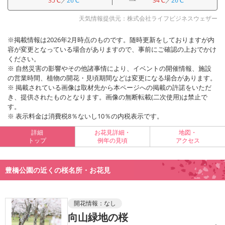
35℃
／
26℃
34℃
／
26℃
天気情報提供元：株式会社ライフビジネスウェザー
※掲載情報は2026年2月時点のものです。随時更新をしておりますが内
容が変更となっている場合がありますので、事前にご確認の上おでかけ
ください。
※ 自然災害の影響やその他諸事情により、イベントの開催情報、施設
の営業時間、植物の開花・見頃期間などは変更になる場合があります。
※ 掲載されている画像は取材先から本ページへの掲載の許諾をいただ
き、提供されたものとなります。画像の無断転載(二次使用)は禁止で
す。
※ 表示料金は消費税8％ないし10％の内税表示です。
詳細
お花見詳細・
地図・
トップ
例年の見頃
アクセス
豊橋公園の近くの桜名所・お花見
開花情報：
なし
向山緑地の桜