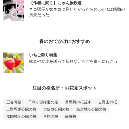
【作者に聞く】にゃん旅鉄道
ネコ駅長が妹ネコに見せたかったもの…それは感動の
風景だった
春のおでかけにおすすめ
いちご狩り特集
家族や友達を誘って新鮮ないちごを食べに行こう
注目の桜名所・お花見スポット
三春滝桜
千鳥ヶ淵緑道の桜
目黒川の桜並木
吉野山の桜
上野恩賜公園の桜
大阪城公園の桜
高遠城址公園の桜
船岡城址公園の桜
角館の桜
醍醐桜