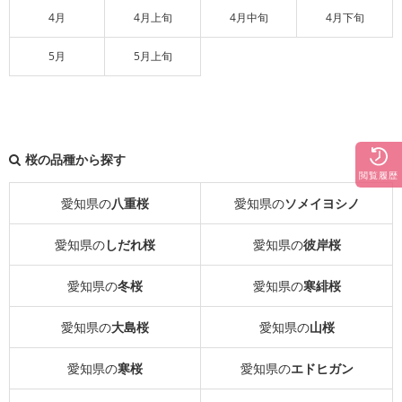
4月
4月上旬
4月中旬
4月下旬
5月
5月上旬
桜の品種から探す
閲覧履歴
愛知県の
八重桜
愛知県の
ソメイヨシノ
愛知県の
しだれ桜
愛知県の
彼岸桜
愛知県の
冬桜
愛知県の
寒緋桜
愛知県の
大島桜
愛知県の
山桜
愛知県の
寒桜
愛知県の
エドヒガン