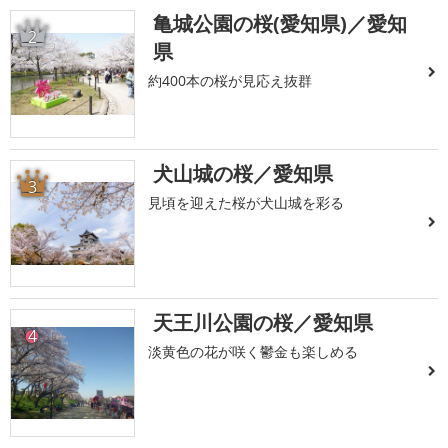
亀城公園の桜(愛知県)／愛知
2
県
約400本の桜が見応え抜群
犬山城の桜／愛知県
3
見頃を迎えた桜が犬山城を彩る
天王川公園の桜／愛知県
4
淡黄色の花が咲く鬱金も楽しめる