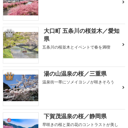
大口町 五条川の桜並木／愛知
2
県
五条川の桜並木とイベントで春を満喫
湯の山温泉の桜／三重県
3
温泉街一帯にソメイヨシノが咲きそろう
下賀茂温泉の桜／静岡県
4
早咲きの桜と菜の花のコントラストが美し