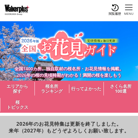
閲覧履歴
MENU
全国1400カ所、独自取材の桜名所・お花見情報を掲載。
2026年の桜の見頃時期がわかる！満開の桜を楽しもう
エリアから
桜名所
さくら名所
行ってよかった
探す
ランキング
100選
桜
トピックス
2026年のお花見特集は更新を終了しました。
来年（2027年）もどうぞよろしくお願い致します。