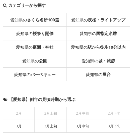
カテゴリーから探す
愛知県の
さくら名所100選
愛知県の
夜桜・ライトアップ
愛知県の
桜祭り開催
愛知県の
国指定名勝
愛知県の
庭園・神社
愛知県の
駅から徒歩10分以内
愛知県の
公園
愛知県の
城・城跡
愛知県の
バーベキュー
愛知県の
屋台
【愛知県】例年の見頃時期から選ぶ
2月
2月上旬
2月中旬
2月下旬
3月
3月上旬
3月中旬
3月下旬