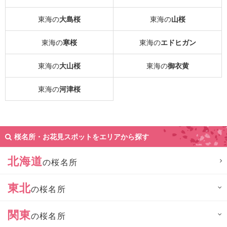
東海の
大島桜
東海の
山桜
東海の
寒桜
東海の
エドヒガン
東海の
大山桜
東海の
御衣黄
東海の
河津桜
桜名所・お花見スポットをエリアから探す
北海道
の桜名所
東北
の桜名所
関東
の桜名所