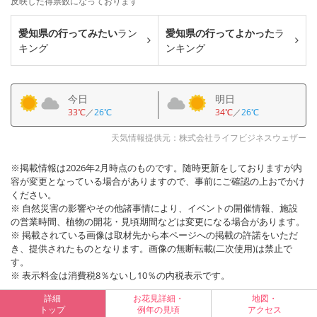
反映した得票数になっております
愛知県の行ってみたい
ラン
愛知県の行ってよかった
ラ
キング
ンキング
今日
明日
33℃
／
26℃
34℃
／
26℃
天気情報提供元：株式会社ライフビジネスウェザー
※掲載情報は2026年2月時点のものです。随時更新をしておりますが内
容が変更となっている場合がありますので、事前にご確認の上おでかけ
ください。
※ 自然災害の影響やその他諸事情により、イベントの開催情報、施設
の営業時間、植物の開花・見頃期間などは変更になる場合があります。
※ 掲載されている画像は取材先から本ページへの掲載の許諾をいただ
き、提供されたものとなります。画像の無断転載(二次使用)は禁止で
す。
※ 表示料金は消費税8％ないし10％の内税表示です。
詳細
お花見詳細・
地図・
トップ
例年の見頃
アクセス