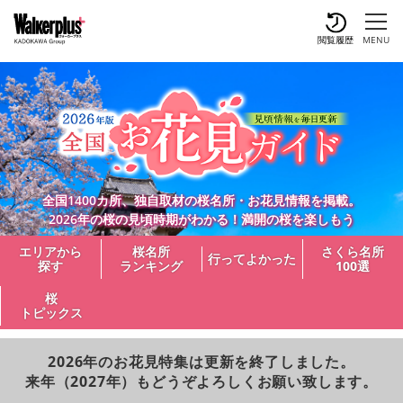
閲覧履歴
MENU
全国1400カ所、独自取材の桜名所・お花見情報を掲載。
2026年の桜の見頃時期がわかる！満開の桜を楽しもう
エリアから
桜名所
さくら名所
行ってよかった
探す
ランキング
100選
桜
トピックス
2026年のお花見特集は更新を終了しました。
来年（2027年）もどうぞよろしくお願い致します。