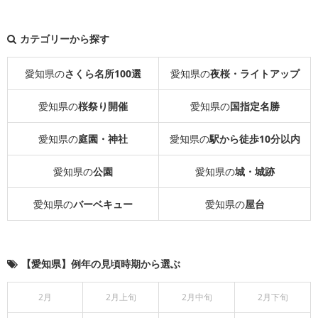
カテゴリーから探す
愛知県の
さくら名所100選
愛知県の
夜桜・ライトアップ
愛知県の
桜祭り開催
愛知県の
国指定名勝
愛知県の
庭園・神社
愛知県の
駅から徒歩10分以内
愛知県の
公園
愛知県の
城・城跡
愛知県の
バーベキュー
愛知県の
屋台
【愛知県】例年の見頃時期から選ぶ
2月
2月上旬
2月中旬
2月下旬