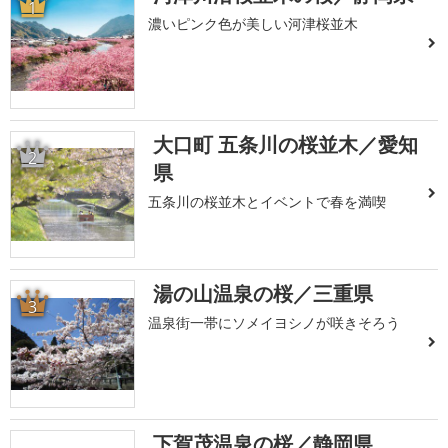
1
濃いピンク色が美しい河津桜並木
大口町 五条川の桜並木／愛知
2
県
五条川の桜並木とイベントで春を満喫
湯の山温泉の桜／三重県
3
温泉街一帯にソメイヨシノが咲きそろう
下賀茂温泉の桜／静岡県