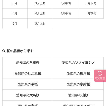
3月
3月上旬
3月中旬
3月下旬
4月
4月上旬
4月中旬
4月下旬
5月
5月上旬
桜の品種から探す
愛知県の
八重桜
愛知県の
ソメイヨシノ
愛知県の
しだれ桜
愛知県の
彼岸桜
閲覧履歴
愛知県の
冬桜
愛知県の
寒緋桜
愛知県の
大島桜
愛知県の
山桜
愛知県の
寒桜
愛知県の
エドヒガン