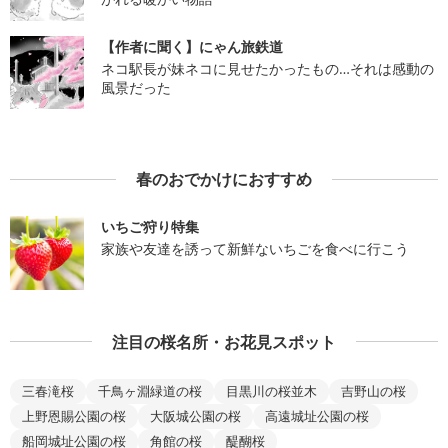
【作者に聞く】にゃん旅鉄道
ネコ駅長が妹ネコに見せたかったもの…それは感動の
風景だった
春のおでかけにおすすめ
いちご狩り特集
家族や友達を誘って新鮮ないちごを食べに行こう
注目の桜名所・お花見スポット
三春滝桜
千鳥ヶ淵緑道の桜
目黒川の桜並木
吉野山の桜
上野恩賜公園の桜
大阪城公園の桜
高遠城址公園の桜
船岡城址公園の桜
角館の桜
醍醐桜