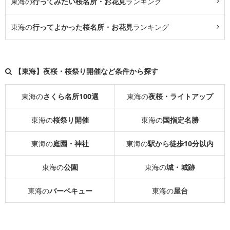
東海の
行ってみたい桜名所・お花見
ランキング
東海の
行ってよかった桜名所・お花見
ランキング
【東海】夜桜・桜祭り開催など条件から探す
東海の
さくら名所100選
東海の
夜桜・ライトアップ
東海の
桜祭り開催
東海の
国指定名勝
東海の
庭園・神社
東海の
駅から徒歩10分以内
東海の
公園
東海の
城・城跡
東海の
バーベキュー
東海の
屋台