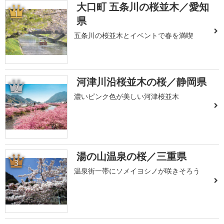
大口町 五条川の桜並木／愛知
1
県
五条川の桜並木とイベントで春を満喫
河津川沿桜並木の桜／静岡県
2
濃いピンク色が美しい河津桜並木
湯の山温泉の桜／三重県
3
温泉街一帯にソメイヨシノが咲きそろう