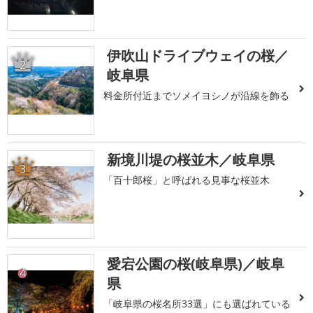
伊吹山ドライブウェイの桜／
2
岐阜県
料金所付近までソメイヨシノが沿線を飾る
新境川堤の桜並木／岐阜県
3
「百十郎桜」と呼ばれる見事な桜並木
愛宕公園の桜(岐阜県)／岐阜
4
県
「岐阜県の桜名所33選」にも選ばれている