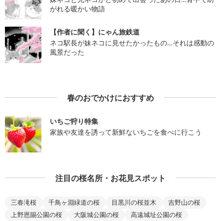
がれる暖かい物語
【作者に聞く】にゃん旅鉄道
ネコ駅長が妹ネコに見せたかったもの…それは感動の
風景だった
春のおでかけにおすすめ
いちご狩り特集
家族や友達を誘って新鮮ないちごを食べに行こう
注目の桜名所・お花見スポット
三春滝桜
千鳥ヶ淵緑道の桜
目黒川の桜並木
吉野山の桜
上野恩賜公園の桜
大阪城公園の桜
高遠城址公園の桜