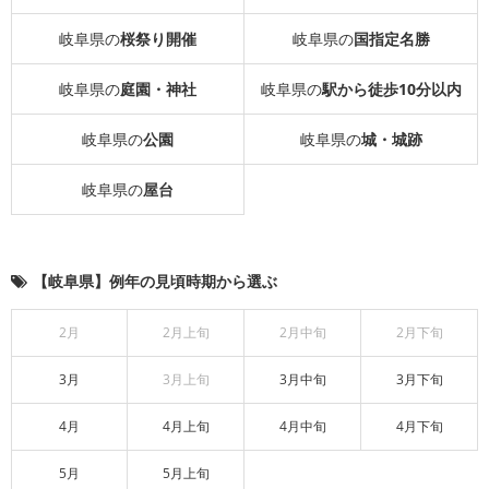
岐阜県の
桜祭り開催
岐阜県の
国指定名勝
岐阜県の
庭園・神社
岐阜県の
駅から徒歩10分以内
岐阜県の
公園
岐阜県の
城・城跡
岐阜県の
屋台
【岐阜県】例年の見頃時期から選ぶ
2月
2月上旬
2月中旬
2月下旬
3月
3月上旬
3月中旬
3月下旬
4月
4月上旬
4月中旬
4月下旬
5月
5月上旬