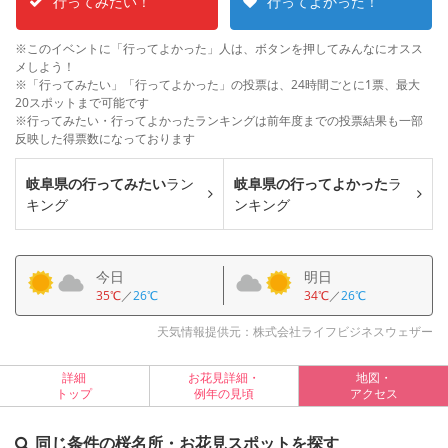
行ってみたい！
行ってよかった！
※このイベントに「行ってよかった」人は、ボタンを押してみんなにオスス
メしよう！
※「行ってみたい」「行ってよかった」の投票は、24時間ごとに1票、最大
20スポットまで可能です
※行ってみたい・行ってよかったランキングは前年度までの投票結果も一部
反映した得票数になっております
岐阜県の行ってみたい
ラン
岐阜県の行ってよかった
ラ
キング
ンキング
今日
明日
35℃
／
26℃
34℃
／
26℃
天気情報提供元：株式会社ライフビジネスウェザー
詳細
お花見詳細・
地図・
トップ
例年の見頃
アクセス
同じ条件の桜名所・お花見スポットを探す