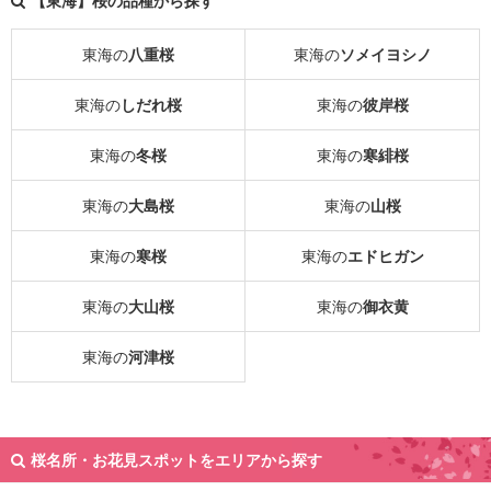
【東海】桜の品種から探す
東海の
八重桜
東海の
ソメイヨシノ
東海の
しだれ桜
東海の
彼岸桜
東海の
冬桜
東海の
寒緋桜
東海の
大島桜
東海の
山桜
東海の
寒桜
東海の
エドヒガン
東海の
大山桜
東海の
御衣黄
東海の
河津桜
桜名所・お花見スポットをエリアから探す