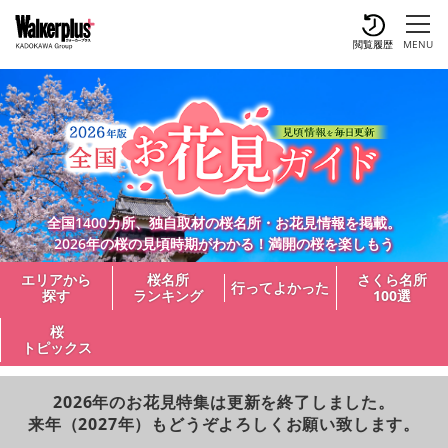
閲覧履歴
MENU
全国1400カ所、独自取材の桜名所・お花見情報を掲載。
2026年の桜の見頃時期がわかる！満開の桜を楽しもう
エリアから
桜名所
さくら名所
行ってよかった
探す
ランキング
100選
桜
トピックス
2026年のお花見特集は更新を終了しました。
来年（2027年）もどうぞよろしくお願い致します。