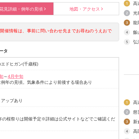
高
1
花見詳細・
例年の見頃
地図・
アクセス
光
2
龍
3
の開催情報は、事前に問い合わせ先までお尋ねのうえおで
飯
4
弘
5
ータ
エドヒガン(千歳桜)
旬
～
4月中旬
は例年の見頃。気象条件により前後する場合あり
トアップあり
高
1
慈
2
26年の桜祭りは開催予定※詳細は公式サイトなどでご確認くだ
新
3
高
4