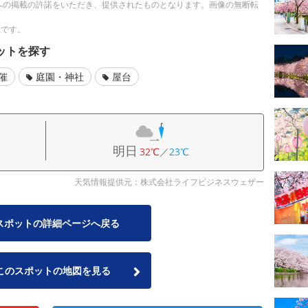
への掲載の許諾をいただき、提供されたものとなります。画像の無断転
示です。
ットを探す
催
庭園・神社
屋台
明日
32℃
／
23℃
天気情報提供元：株式会社ライフビジネスウェザー
スポットの詳細ページへ戻る
このスポットの地図を見る