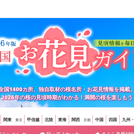
全国1400カ所、独自取材の桜名所・お花見情報を掲載
2026年の桜の見頃時期がわかる！満開の桜を楽しもう
関東
甲信越
北陸
東海
関西
中国
四国
九州
東京
京都