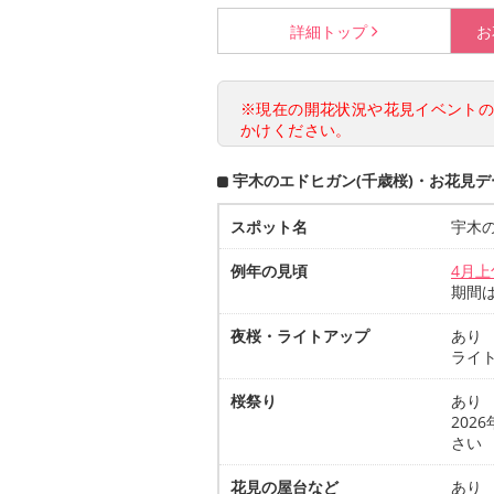
詳細
トップ
お
※現在の開花状況や花見イベント
かけください。
宇木のエドヒガン(千歳桜)・お花見デ
スポット名
宇木の
例年の見頃
4月上
期間
夜桜・ライトアップ
あり
ライ
桜祭り
あり
20
さい
花見の屋台など
あり