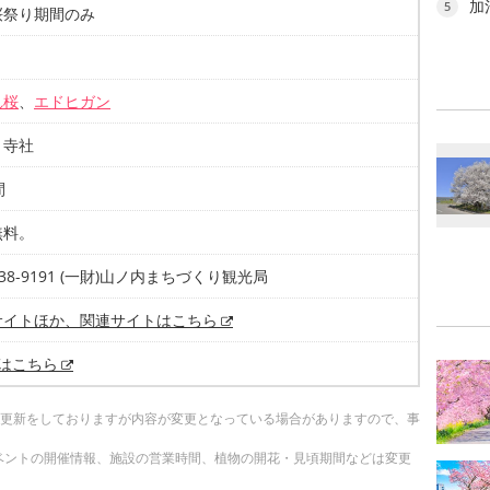
加
5
桜祭り期間のみ
れ桜
、
エドヒガン
・寺社
間
無料。
9-38-9191 (一財)山ノ内まちづくり観光局
サイトほか、関連サイトはこちら
Xはこちら
随時更新をしておりますが内容が変更となっている場合がありますので、事
ベントの開催情報、施設の営業時間、植物の開花・見頃期間などは変更