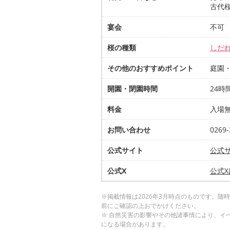
古代
宴会
不可
桜の種類
しだ
その他のおすすめポイント
庭園
開園・閉園時間
24時
料金
入場
お問い合わせ
026
公式サイト
公式
公式X
公式
※掲載情報は2026年3月時点のものです。
前にご確認の上おでかけください。
※ 自然災害の影響やその他諸事情により、イ
になる場合があります。