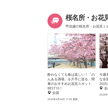
桜名所・お花
甲信越の桜名所・お花見ト
酔わなくても春は楽しい！「の
今週
んある酒場」を片手に巡る、関
な全
東のおすすめお花見スポット
26日)
BEST10！
全
全国
2026年
2026年4月24日 17:45 更新