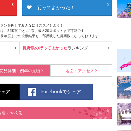
8
5
行ってよかった！
ボタンを押してみんなにオススメしよう！
は、24時間ごとに1票、最大20スポットまで可能です
は前年度までの投票結果も一部反映した得票数になっております
長野県の行ってよかった
ランキング
花見詳細・
例年の見頃
地図・
アクセス
でシェア
Facebookでシェア
名所・お花見