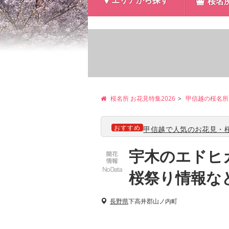
エリアから探す
桜名
桜名所 お花見特集2026
甲信越の桜名所
おすすめ
甲信越で人気のお花見・桜
宇木のエドヒガ
桜祭り情報な
長野県
下高井郡山ノ内町