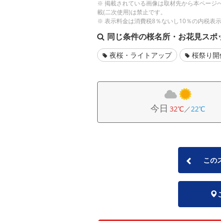
※ 掲載されている画像は取材先から本ページ
載(二次使用)は禁止です。
※ 表示料金は消費税8％ないし10％の内税表
同じ条件の桜名所・お花見スポ
夜桜・ライトアップ
桜祭り開
今日
32℃
／
22℃
この