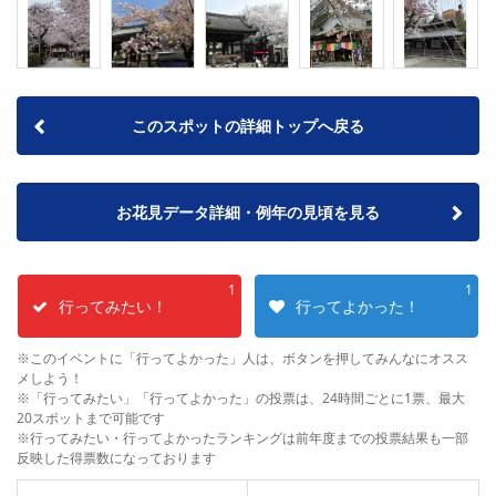
このスポットの詳細トップへ戻る
お花見データ詳細・例年の見頃を見る
1
1
行ってみたい！
行ってよかった！
※このイベントに「行ってよかった」人は、ボタンを押してみんなにオスス
メしよう！
※「行ってみたい」「行ってよかった」の投票は、24時間ごとに1票、最大
20スポットまで可能です
※行ってみたい・行ってよかったランキングは前年度までの投票結果も一部
反映した得票数になっております