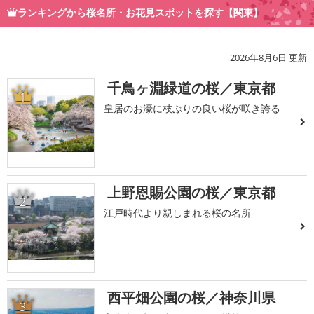
ランキングから桜名所・お花見スポットを探す【関東】
2026年8月6日 更新
千鳥ヶ淵緑道の桜／東京都
1
皇居のお濠に枝ぶりの良い桜が咲き誇る
上野恩賜公園の桜／東京都
2
江戸時代より親しまれる桜の名所
西平畑公園の桜／神奈川県
3