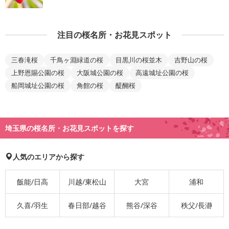
注目の桜名所・お花見スポット
三春滝桜
千鳥ヶ淵緑道の桜
目黒川の桜並木
吉野山の桜
上野恩賜公園の桜
大阪城公園の桜
高遠城址公園の桜
船岡城址公園の桜
角館の桜
醍醐桜
埼玉県の桜名所・お花見スポットを探す
人気のエリアから探す
飯能/日高
川越/東松山
大宮
浦和
久喜/羽生
春日部/越谷
熊谷/深谷
秩父/長瀞