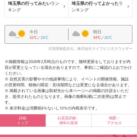
埼玉県の行ってみたい
ラン
埼玉県の行ってよかった
ラ
キング
ンキング
今日
明日
32℃
／
26℃
34℃
／
26℃
天気情報提供元：株式会社ライフビジネスウェザー
※掲載情報は2026年2月時点のものです。随時更新をしておりますが内
容が変更となっている場合がありますので、事前にご確認の上おでかけ
ください。
※ 自然災害の影響やその他諸事情により、イベントの開催情報、施設
の営業時間、植物の開花・見頃期間などは変更になる場合があります。
※ 掲載されている画像は取材先から本ページへの掲載の許諾をいただ
き、提供されたものとなります。画像の無断転載(二次使用)は禁止で
す。
※ 表示料金は消費税8％ないし10％の内税表示です。
詳細
お花見詳細・
地図・
トップ
例年の見頃
アクセス