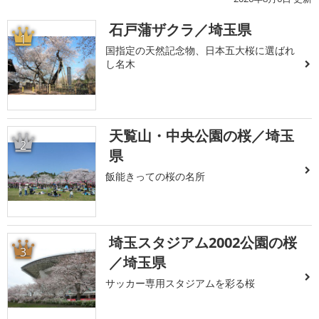
石戸蒲ザクラ／埼玉県
1
国指定の天然記念物、日本五大桜に選ばれ
し名木
天覧山・中央公園の桜／埼玉
2
県
飯能きっての桜の名所
埼玉スタジアム2002公園の桜
3
／埼玉県
サッカー専用スタジアムを彩る桜