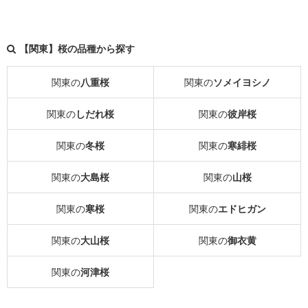
【関東】桜の品種から探す
関東の
八重桜
関東の
ソメイヨシノ
関東の
しだれ桜
関東の
彼岸桜
関東の
冬桜
関東の
寒緋桜
関東の
大島桜
関東の
山桜
関東の
寒桜
関東の
エドヒガン
関東の
大山桜
関東の
御衣黄
関東の
河津桜