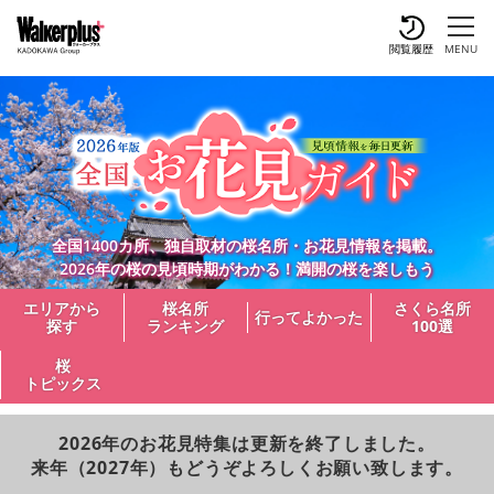
閲覧履歴
MENU
全国1400カ所、独自取材の桜名所・お花見情報を掲載。
2026年の桜の見頃時期がわかる！満開の桜を楽しもう
エリアから
桜名所
さくら名所
行ってよかった
探す
ランキング
100選
桜
トピックス
2026年のお花見特集は更新を終了しました。
来年（2027年）もどうぞよろしくお願い致します。