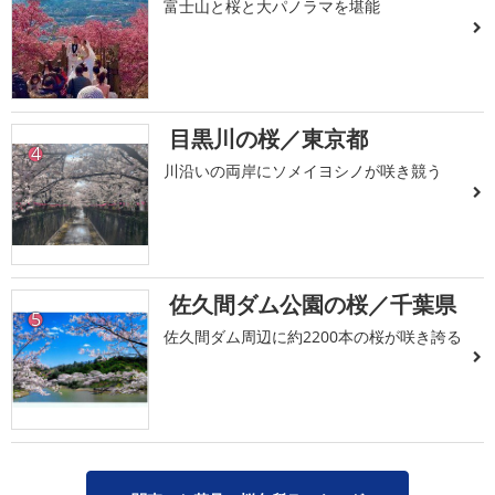
富士山と桜と大パノラマを堪能
目黒川の桜／東京都
4
川沿いの両岸にソメイヨシノが咲き競う
佐久間ダム公園の桜／千葉県
5
佐久間ダム周辺に約2200本の桜が咲き誇る