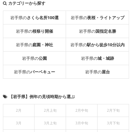
カテゴリーから探す
岩手県の
さくら名所100選
岩手県の
夜桜・ライトアップ
岩手県の
桜祭り開催
岩手県の
国指定名勝
岩手県の
庭園・神社
岩手県の
駅から徒歩10分以内
岩手県の
公園
岩手県の
城・城跡
岩手県の
バーベキュー
岩手県の
屋台
【岩手県】例年の見頃時期から選ぶ
2月
2月上旬
2月中旬
2月下旬
3月
3月上旬
3月中旬
3月下旬