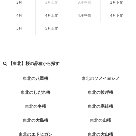
3月
3月上旬
3月中旬
3月下旬
4月
4月上旬
4月中旬
4月下旬
5月
5月上旬
【東北】桜の品種から探す
東北の
八重桜
東北の
ソメイヨシノ
東北の
しだれ桜
東北の
彼岸桜
東北の
冬桜
東北の
寒緋桜
東北の
大島桜
東北の
山桜
東北の
エドヒガン
東北の
大山桜