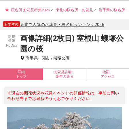
桜名所 お花見特集2026
東北の桜名所・お花見
岩手県の桜名所・
おすすめ
東北で人気のお花見・桜名所ランキング2026
画像詳細(2枚目) 室根山 蟻塚公
園の桜
岩手県
一関市 / 蟻塚公園
詳細
お花見詳細・
地図・
トップ
例年の見頃
アクセス
※現在の開花状況や花見イベントの開催情報は、事前に問い
合わせ先までお尋ねのうえおでかけください。