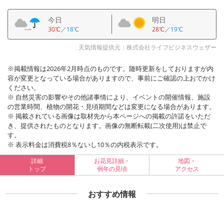
今日
明日
30℃
／
18℃
28℃
／
19℃
天気情報提供元：株式会社ライフビジネスウェザー
※掲載情報は2026年2月時点のものです。随時更新をしておりますが内
容が変更となっている場合がありますので、事前にご確認の上おでかけ
ください。
※ 自然災害の影響やその他諸事情により、イベントの開催情報、施設
の営業時間、植物の開花・見頃期間などは変更になる場合があります。
※ 掲載されている画像は取材先から本ページへの掲載の許諾をいただ
き、提供されたものとなります。画像の無断転載(二次使用)は禁止で
す。
※ 表示料金は消費税8％ないし10％の内税表示です。
詳細
お花見詳細・
地図・
トップ
例年の見頃
アクセス
おすすめ情報