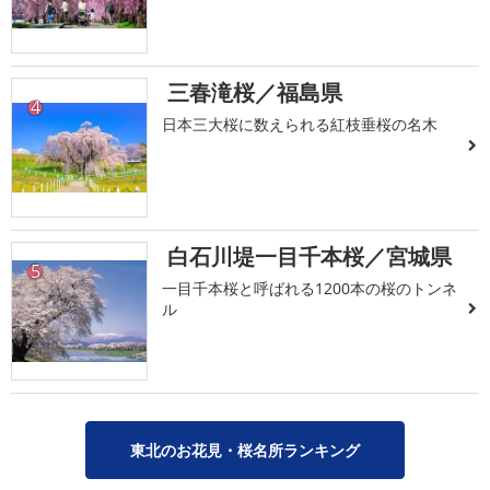
三春滝桜／福島県
4
日本三大桜に数えられる紅枝垂桜の名木
白石川堤一目千本桜／宮城県
5
一目千本桜と呼ばれる1200本の桜のトンネ
ル
東北のお花見・桜名所ランキング