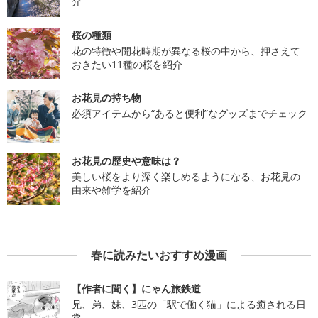
介
桜の種類
花の特徴や開花時期が異なる桜の中から、押さえて
おきたい11種の桜を紹介
お花見の持ち物
必須アイテムから“あると便利”なグッズまでチェック
お花見の歴史や意味は？
美しい桜をより深く楽しめるようになる、お花見の
由来や雑学を紹介
春に読みたいおすすめ漫画
【作者に聞く】にゃん旅鉄道
兄、弟、妹、3匹の「駅で働く猫」による癒される日
常