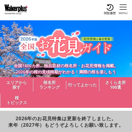
閲覧履歴
MENU
全国1400カ所、独自取材の桜名所・お花見情報を掲載。
2026年の桜の見頃時期がわかる！満開の桜を楽しもう
エリアから
桜名所
さくら名所
行ってよかった
探す
ランキング
100選
桜
トピックス
2026年のお花見特集は更新を終了しました。
来年（2027年）もどうぞよろしくお願い致します。