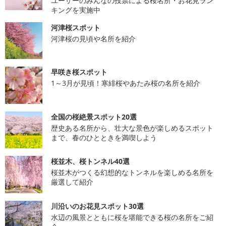
ユーザーのみんなの投票による桜名所・お花見ラン
キングを実施中
河津桜スポット
河津桜の見頃や名所を紹介
早咲き桜スポット
1～3月が見頃！寒緋桜やあたみ桜の名所を紹介
全国の桜絶景スポット20選
歴史ある名所から、壮大な景色が楽しめるスポット
まで、春のひとときを満喫しよう
桜並木、桜トンネル40選
桜並木がつくる幻想的なトンネルを楽しめる名所を
厳選して紹介
川沿いのお花見スポット30選
水辺の風景とともに桜を堪能できる桜の名所をご紹