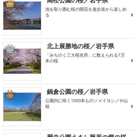
高松公園の桜／岩手県
1
池を取り囲む桜の開花を遊歩道から楽しめ
る
北上展勝地の桜／岩手県
2
「みちのく三大桜名所」に数えられる1万
本の桜
鍋倉公園の桜／岩手県
3
公園内に咲く1000本ものソメイヨシノや山
桜