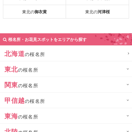
東北の
御衣黄
東北の
河津桜
桜名所・お花見スポットをエリアから探す
北海道
の桜名所
東北
の桜名所
関東
の桜名所
甲信越
の桜名所
東海
の桜名所
北陸