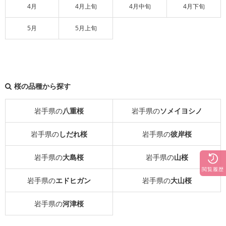
4月
4月上旬
4月中旬
4月下旬
5月
5月上旬
桜の品種から探す
岩手県の
八重桜
岩手県の
ソメイヨシノ
岩手県の
しだれ桜
岩手県の
彼岸桜
岩手県の
大島桜
岩手県の
山桜
閲覧履歴
岩手県の
エドヒガン
岩手県の
大山桜
岩手県の
河津桜