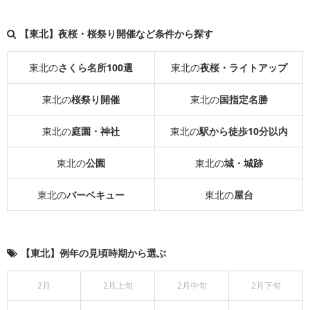
【東北】夜桜・桜祭り開催など条件から探す
東北の
さくら名所100選
東北の
夜桜・ライトアップ
東北の
桜祭り開催
東北の
国指定名勝
東北の
庭園・神社
東北の
駅から徒歩10分以内
東北の
公園
東北の
城・城跡
東北の
バーベキュー
東北の
屋台
【東北】例年の見頃時期から選ぶ
2月
2月上旬
2月中旬
2月下旬