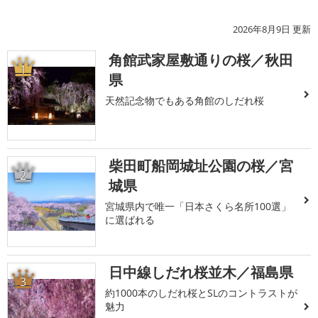
2026年8月9日 更新
角館武家屋敷通りの桜／秋田
1
県
天然記念物でもある角館のしだれ桜
柴田町船岡城址公園の桜／宮
2
城県
宮城県内で唯一「日本さくら名所100選」
に選ばれる
日中線しだれ桜並木／福島県
3
約1000本のしだれ桜とSLのコントラストが
魅力