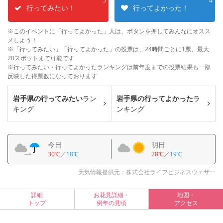
5
4
行ってみたい！
行ってよかった！
※このイベントに「行ってよかった」人は、ボタンを押してみんなにオスス
メしよう！
※「行ってみたい」「行ってよかった」の投票は、24時間ごとに1票、最大
20スポットまで可能です
※行ってみたい・行ってよかったランキングは前年度までの投票結果も一部
反映した得票数になっております
岩手県の行ってみたい
ラン
岩手県の行ってよかった
ラ
キング
ンキング
今日
明日
30℃
／
18℃
28℃
／
19℃
天気情報提供元：株式会社ライフビジネスウェザー
詳細
お花見詳細・
地図・
トップ
例年の見頃
アクセス