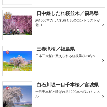
日中線しだれ桜並木／福島県
3
約1000本のしだれ桜とSLのコントラストが
魅力
三春滝桜／福島県
4
日本三大桜に数えられる紅枝垂桜の名木
白石川堤一目千本桜／宮城県
5
一目千本桜と呼ばれる1200本の桜のトンネ
ル