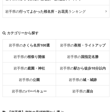
岩手県の
行ってよかった桜名所・お花見
ランキング
カテゴリーから探す
岩手県の
さくら名所100選
岩手県の
夜桜・ライトアップ
岩手県の
桜祭り開催
岩手県の
国指定名勝
岩手県の
庭園・神社
岩手県の
駅から徒歩10分以内
岩手県の
公園
岩手県の
城・城跡
岩手県の
バーベキュー
岩手県の
屋台