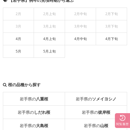
【岩手県】例年の見頃時期から選ぶ
2月
2月上旬
2月中旬
2月下旬
3月
3月上旬
3月中旬
3月下旬
4月
4月上旬
4月中旬
4月下旬
5月
5月上旬
桜の品種から探す
岩手県の
八重桜
岩手県の
ソメイヨシノ
岩手県の
しだれ桜
岩手県の
彼岸桜
閲覧履歴
岩手県の
大島桜
岩手県の
山桜