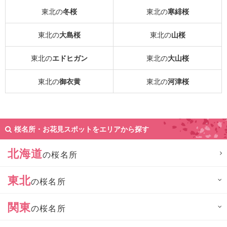
東北の
冬桜
東北の
寒緋桜
東北の
大島桜
東北の
山桜
東北の
エドヒガン
東北の
大山桜
東北の
御衣黄
東北の
河津桜
桜名所・お花見スポットをエリアから探す
北海道
の桜名所
東北
の桜名所
関東
の桜名所