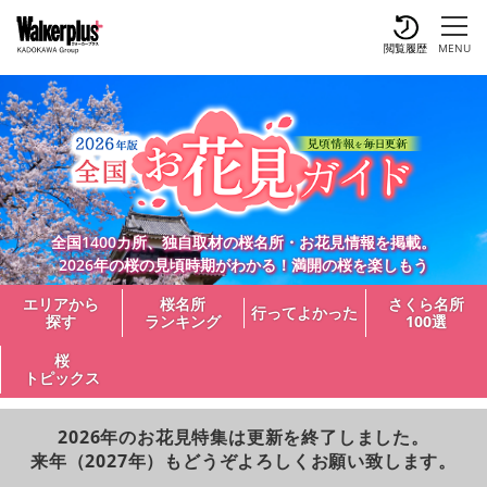
閲覧履歴
MENU
全国1400カ所、独自取材の桜名所・お花見情報を掲載。
2026年の桜の見頃時期がわかる！満開の桜を楽しもう
エリアから
桜名所
さくら名所
行ってよかった
探す
ランキング
100選
桜
トピックス
2026年のお花見特集は更新を終了しました。
来年（2027年）もどうぞよろしくお願い致します。