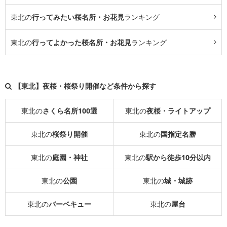
東北の
行ってみたい桜名所・お花見
ランキング
東北の
行ってよかった桜名所・お花見
ランキング
【東北】夜桜・桜祭り開催など条件から探す
東北の
さくら名所100選
東北の
夜桜・ライトアップ
東北の
桜祭り開催
東北の
国指定名勝
東北の
庭園・神社
東北の
駅から徒歩10分以内
東北の
公園
東北の
城・城跡
東北の
バーベキュー
東北の
屋台