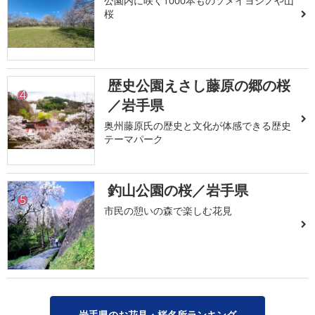
公園内に咲く1000本ものソメイヨシノや山
桜
歴史公園えさし藤原の郷の桜
4
／岩手県
奥州藤原氏の歴史と文化が体感できる歴史
テーマパーク
釣山公園の桜／岩手県
5
市民の憩いの森で楽しむ花見
岩手県のお花見・桜名所ランキング