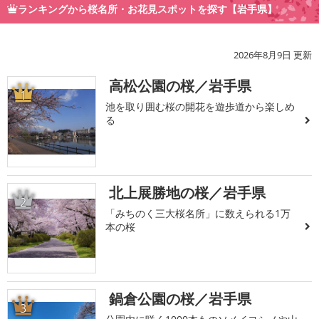
ランキングから桜名所・お花見スポットを探す【岩手県】
2026年8月9日 更新
高松公園の桜／岩手県
1
池を取り囲む桜の開花を遊歩道から楽しめ
る
北上展勝地の桜／岩手県
2
「みちのく三大桜名所」に数えられる1万
本の桜
鍋倉公園の桜／岩手県
3