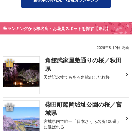
ランキングから桜名所・お花見スポットを探す【東北】
2026年8月9日 更新
角館武家屋敷通りの桜／秋田
1
県
天然記念物でもある角館のしだれ桜
柴田町船岡城址公園の桜／宮
2
城県
宮城県内で唯一「日本さくら名所100選」
に選ばれる