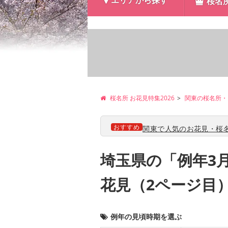
エリアから探す
桜名
桜名所 お花見特集2026
関東の桜名所・
おすすめ
関東で人気のお花見・桜名
埼玉県の「例年3
花見（2ページ目
例年の見頃時期を選ぶ