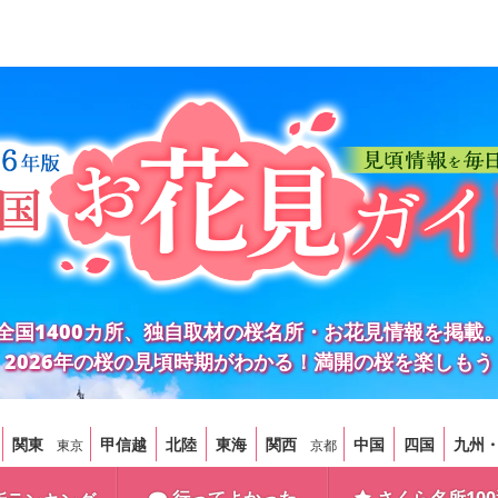
全国1400カ所、独自取材の桜名所・お花見情報を掲載
2026年の桜の見頃時期がわかる！満開の桜を楽しもう
関東
甲信越
北陸
東海
関西
中国
四国
九州
東京
京都