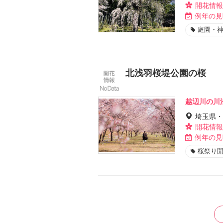
開花情報
例年の見
庭園・
北浅羽桜堤公園の桜
越辺川の川
埼玉県・
開花情報
例年の見
桜祭り