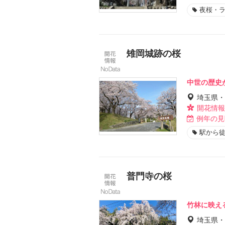
夜桜・
雉岡城跡の桜
中世の歴史
埼玉県・
開花情報
例年の見
駅から徒
普門寺の桜
竹林に映え
埼玉県・