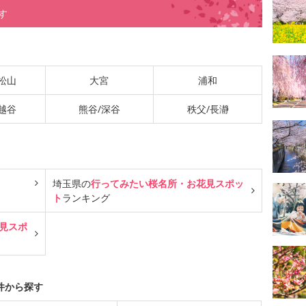
す
松山
大宮
浦和
越谷
熊谷/深谷
秩父/長瀞
埼玉県の
行ってみたい桜名所・お花見スポッ
ト
ランキング
見スポ
件から探す