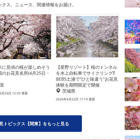
ックス、ニュース、関連情報をお届け。
末に見頃の桜が楽しめそう
【星野リゾート】桜のトンネル
国のお花見名所(4月25日・
を水上自転車でサイクリング⁉
BEB5土浦で“ひと味違う”お花見
国
体験を期間限定で開催
茨城県
4月24日 12:00 更新
2026年4月22日 17:19 更新
見トピックス【関東】をもっと見る