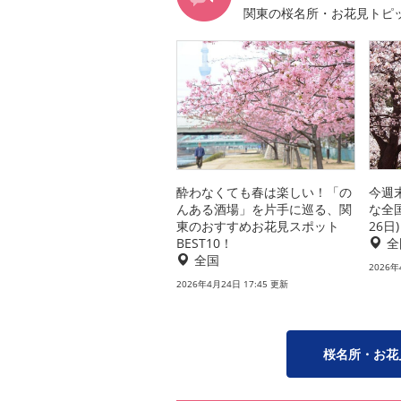
関東の桜名所・お花見トピ
酔わなくても春は楽しい！「の
今週
んある酒場」を片手に巡る、関
な全
東のおすすめお花見スポット
26日)
BEST10！
全
全国
2026年
2026年4月24日 17:45 更新
桜名所・お花