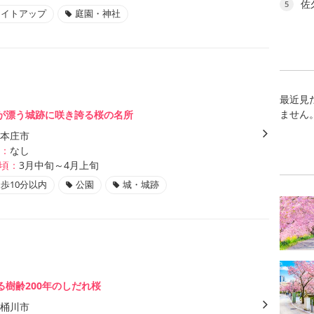
佐
5
ライトアップ
庭園・神社
最近見
ません
が漂う城跡に咲き誇る桜の名所
本庄市
：
なし
頃：
3月中旬～4月上旬
歩10分以内
公園
城・城跡
る樹齢200年のしだれ桜
桶川市