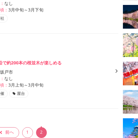
：
なし
頃：
3月中旬～3月下旬
神社
沿で約200本の桜並木が楽しめる
坂戸市
：
なし
頃：
3月上旬～3月中旬
開催
屋台
前へ
1
2