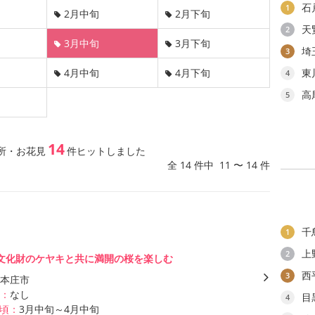
石
1
2月中旬
2月下旬
天
2
3月中旬
3月下旬
埼
3
4月中旬
4月下旬
東
4
高
5
14
所・お花見
件ヒットしました
全 14 件中 11 〜 14 件
千
1
上
2
文化財のケヤキと共に満開の桜を楽しむ
西
3
本庄市
：
なし
目
4
頃：
3月中旬～4月中旬