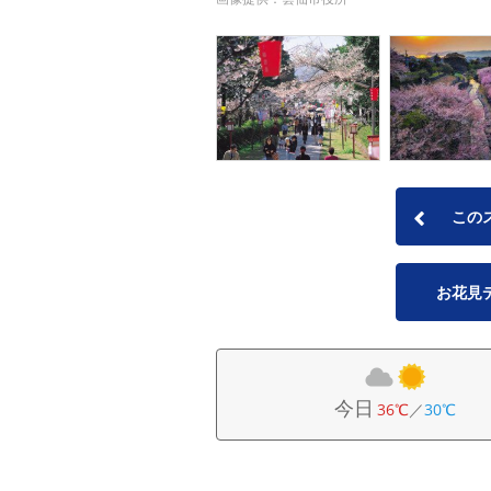
この
お花見
今日
36℃
／
30℃