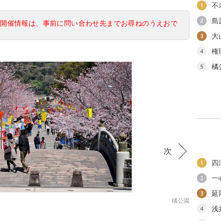
不
1
島
2
の開催情報は、事前に問い合わせ先までお尋ねのうえおで
大
3
権
4
橘
5
次
四
1
一
2
延
3
橘公園
浅
4