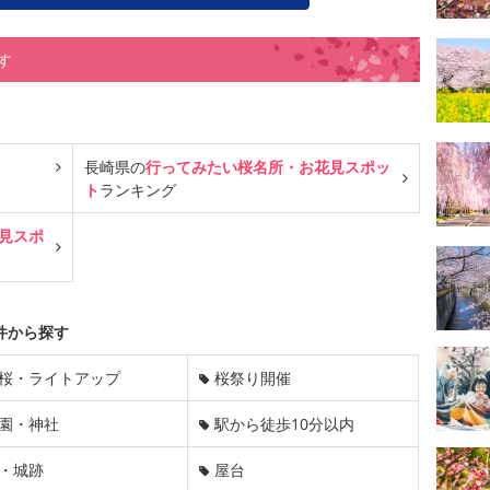
す
長崎県の
行ってみたい桜名所・お花見スポッ
ト
ランキング
見スポ
件から探す
桜・ライトアップ
桜祭り開催
園・神社
駅から徒歩10分以内
・城跡
屋台