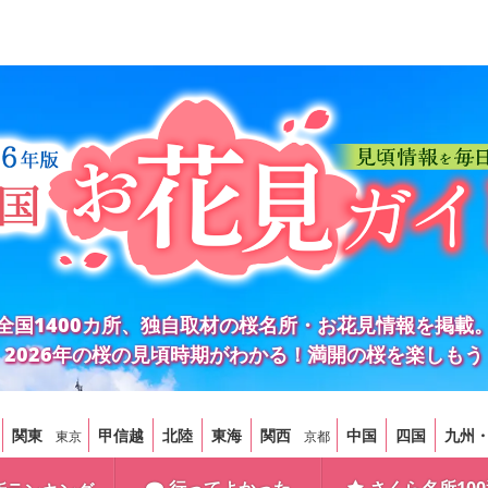
全国1400カ所、独自取材の桜名所・お花見情報を掲載
2026年の桜の見頃時期がわかる！満開の桜を楽しもう
関東
甲信越
北陸
東海
関西
中国
四国
九州
東京
京都