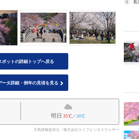
長
5
スポットの詳細トップへ戻る
データ詳細・例年の見頃を見る
明日
35℃
／
30℃
天気情報提供元：株式会社ライフビジネスウェザー