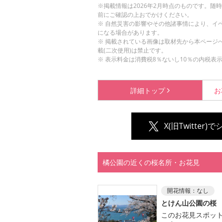
※掲載情報は2026年2月時点のものです。
前にご確認の上おでかけください。
※ 自然災害の影響やその他諸事情により、イ
になる場合があります。
※ 掲載されている画像は取材先から本ページ
載(二次使用)は禁止です。
※ 表示料金は消費税8％ないし10％の内税表
詳細
トップ
お
X(旧Twitter)
橘公園の近くの桜名所・お花見
開花情報：
なし
とけん山公園の桜
このお花見スポッ