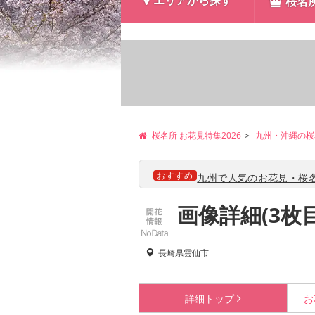
エリアから探す
桜名
桜名所 お花見特集2026
九州・沖縄の桜
おすすめ
九州で人気のお花見・桜名
画像詳細(3枚
長崎県
雲仙市
詳細
トップ
お