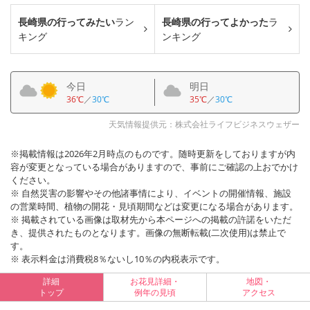
長崎県の行ってみたい
ラン
長崎県の行ってよかった
ラ
キング
ンキング
今日
明日
36℃
／
30℃
35℃
／
30℃
天気情報提供元：株式会社ライフビジネスウェザー
※掲載情報は2026年2月時点のものです。随時更新をしておりますが内
容が変更となっている場合がありますので、事前にご確認の上おでかけ
ください。
※ 自然災害の影響やその他諸事情により、イベントの開催情報、施設
の営業時間、植物の開花・見頃期間などは変更になる場合があります。
※ 掲載されている画像は取材先から本ページへの掲載の許諾をいただ
き、提供されたものとなります。画像の無断転載(二次使用)は禁止で
す。
※ 表示料金は消費税8％ないし10％の内税表示です。
詳細
お花見詳細・
地図・
トップ
例年の見頃
アクセス