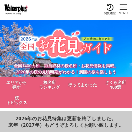
閲覧履歴
MENU
全国1400カ所、独自取材の桜名所・お花見情報を掲載。
2026年の桜の見頃時期がわかる！満開の桜を楽しもう
エリアから
桜名所
さくら名所
行ってよかった
探す
ランキング
100選
桜
トピックス
2026年のお花見特集は更新を終了しました。
来年（2027年）もどうぞよろしくお願い致します。