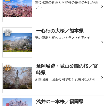
豊後水道の青色と河津桜の桃色の対比が美
しい
一心行の大桜／熊本県
2
菜の花畑と桜のコントラストが艶やか
延岡城跡・城山公園の桜／宮
3
崎県
延岡城跡・城山公園で楽しむ夜桜は格別
浅井の一本桜／福岡県
4