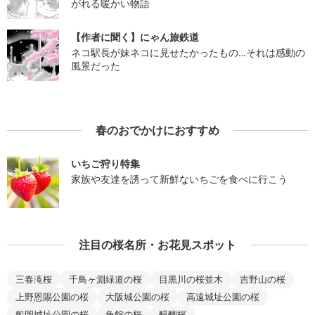
がれる暖かい物語
【作者に聞く】にゃん旅鉄道
ネコ駅長が妹ネコに見せたかったもの…それは感動の
風景だった
春のおでかけにおすすめ
いちご狩り特集
家族や友達を誘って新鮮ないちごを食べに行こう
注目の桜名所・お花見スポット
三春滝桜
千鳥ヶ淵緑道の桜
目黒川の桜並木
吉野山の桜
上野恩賜公園の桜
大阪城公園の桜
高遠城址公園の桜
船岡城址公園の桜
角館の桜
醍醐桜