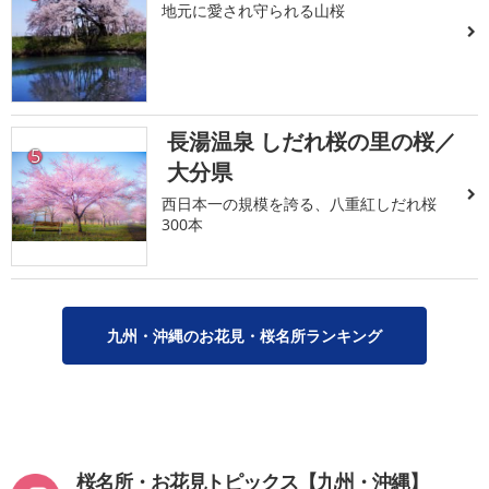
地元に愛され守られる山桜
長湯温泉 しだれ桜の里の桜／
5
大分県
西日本一の規模を誇る、八重紅しだれ桜
300本
九州・沖縄のお花見・桜名所ランキング
桜名所・お花見トピックス【九州・沖縄】