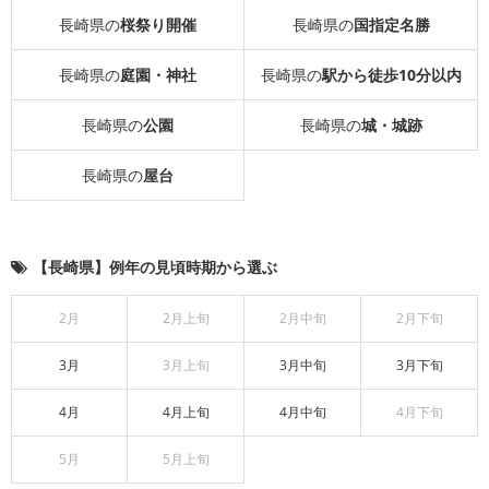
長崎県の
桜祭り開催
長崎県の
国指定名勝
長崎県の
庭園・神社
長崎県の
駅から徒歩10分以内
長崎県の
公園
長崎県の
城・城跡
長崎県の
屋台
【長崎県】例年の見頃時期から選ぶ
2月
2月上旬
2月中旬
2月下旬
3月
3月上旬
3月中旬
3月下旬
4月
4月上旬
4月中旬
4月下旬
5月
5月上旬