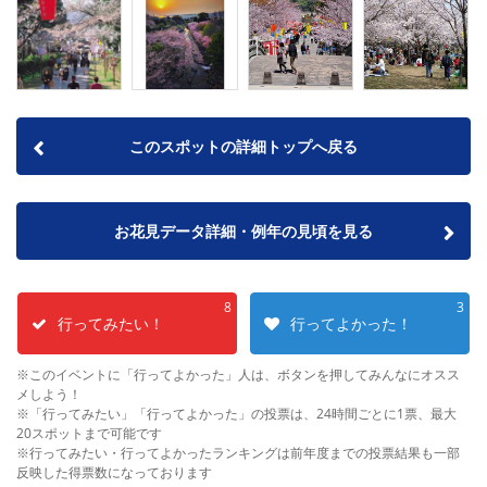
このスポットの詳細トップへ戻る
お花見データ詳細・例年の見頃を見る
8
3
行ってみたい！
行ってよかった！
※このイベントに「行ってよかった」人は、ボタンを押してみんなにオスス
メしよう！
※「行ってみたい」「行ってよかった」の投票は、24時間ごとに1票、最大
20スポットまで可能です
※行ってみたい・行ってよかったランキングは前年度までの投票結果も一部
反映した得票数になっております