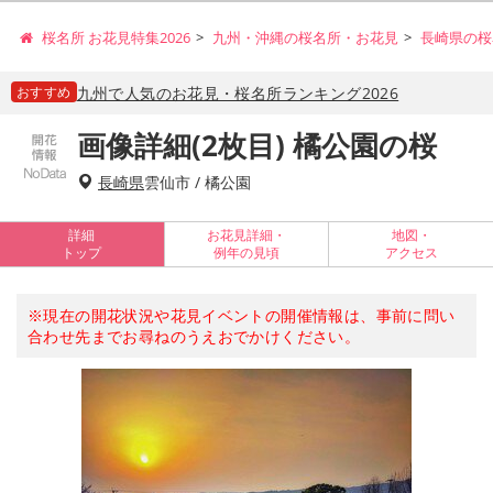
桜名所 お花見特集2026
九州・沖縄の桜名所・お花見
長崎県の桜
おすすめ
九州で人気のお花見・桜名所ランキング2026
画像詳細(2枚目) 橘公園の桜
長崎県
雲仙市 / 橘公園
詳細
お花見詳細・
地図・
トップ
例年の見頃
アクセス
※現在の開花状況や花見イベントの開催情報は、事前に問い
合わせ先までお尋ねのうえおでかけください。