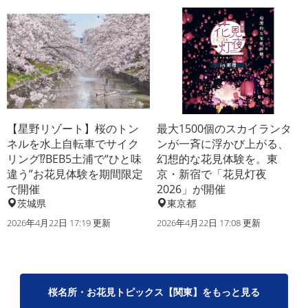
【星野リゾート】桜のトン
最大1500個のスカイランタ
ネルを水上自転車でサイク
ンが一斉に浮かび上がる、
リング⁉BEB5土浦で“ひと味
幻想的な花見体験を。東
違う”お花見体験を期間限定
京・新宿で「花見灯夜
で開催
2026」が開催
茨城県
東京都
2026年4月22日 17:19 更新
2026年4月22日 17:08 更新
桜名所・お花見トピックス【関東】をもっと見る