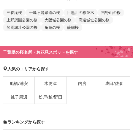
三春滝桜
千鳥ヶ淵緑道の桜
目黒川の桜並木
吉野山の桜
上野恩賜公園の桜
大阪城公園の桜
高遠城址公園の桜
船岡城址公園の桜
角館の桜
醍醐桜
千葉県の桜名所・お花見スポットを探す
人気のエリアから探す
船橋/浦安
木更津
内房
成田/佐倉
銚子周辺
松戸/柏/野田
ランキングから探す