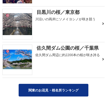
目黒川の桜／東京都
4
川沿いの両岸にソメイヨシノが咲き競う
佐久間ダム公園の桜／千葉県
5
佐久間ダム周辺に約2200本の桜が咲き誇る
関東のお花見・桜名所ランキング