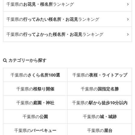
千葉県の
お花見・桜名所
ランキング
千葉県の
行ってみたい桜名所・お花見
ランキング
千葉県の
行ってよかった桜名所・お花見
ランキング
カテゴリーから探す
千葉県の
さくら名所100選
千葉県の
夜桜・ライトアップ
千葉県の
桜祭り開催
千葉県の
国指定名勝
千葉県の
庭園・神社
千葉県の
駅から徒歩10分以内
千葉県の
公園
千葉県の
城・城跡
千葉県の
バーベキュー
千葉県の
屋台