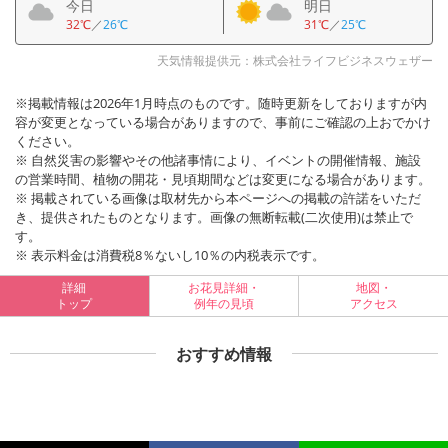
今日
明日
32℃
／
26℃
31℃
／
25℃
天気情報提供元：株式会社ライフビジネスウェザー
※掲載情報は2026年1月時点のものです。随時更新をしておりますが内
容が変更となっている場合がありますので、事前にご確認の上おでかけ
ください。
※ 自然災害の影響やその他諸事情により、イベントの開催情報、施設
の営業時間、植物の開花・見頃期間などは変更になる場合があります。
※ 掲載されている画像は取材先から本ページへの掲載の許諾をいただ
き、提供されたものとなります。画像の無断転載(二次使用)は禁止で
す。
※ 表示料金は消費税8％ないし10％の内税表示です。
詳細
お花見詳細・
地図・
トップ
例年の見頃
アクセス
おすすめ情報