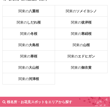
関東の
八重桜
関東の
ソメイヨシノ
関東の
しだれ桜
関東の
彼岸桜
関東の
冬桜
関東の
寒緋桜
関東の
大島桜
関東の
山桜
関東の
寒桜
関東の
エドヒガン
関東の
大山桜
関東の
御衣黄
関東の
河津桜
桜名所・お花見スポットをエリアから探す