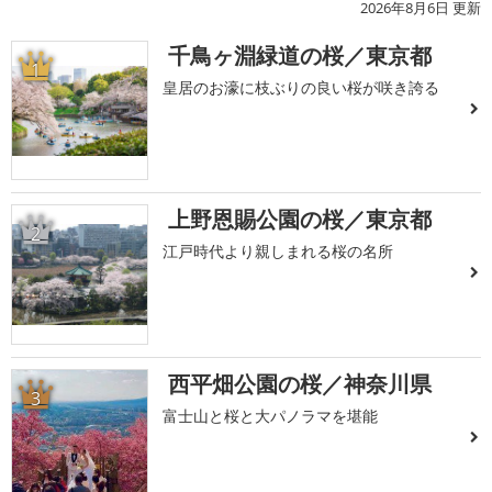
2026年8月6日 更新
千鳥ヶ淵緑道の桜／東京都
1
皇居のお濠に枝ぶりの良い桜が咲き誇る
上野恩賜公園の桜／東京都
2
江戸時代より親しまれる桜の名所
西平畑公園の桜／神奈川県
3
富士山と桜と大パノラマを堪能