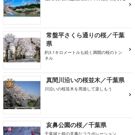
常盤平さくら通りの桜／千葉
2
県
約3.1キロメートルも続く満開の桜のトン
ネル
真間川沿いの桜並木／千葉県
3
川沿いの桜並木を周遊して楽しもう
亥鼻公園の桜／千葉県
4
千葉城と桜の見事なコラボレーション