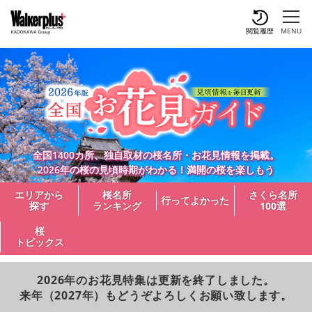
閲覧履歴
MENU
全国1400カ所、独自取材の桜名所・お花見情報を掲載。
2026年の桜の見頃時期がわかる！満開の桜を楽しもう
エリアから
桜名所
さくら名所
行ってよかった
探す
ランキング
100選
桜
トピックス
2026年のお花見特集は更新を終了しました。
来年（2027年）もどうぞよろしくお願い致します。