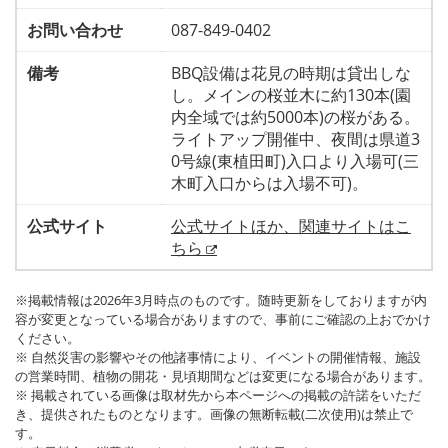
お問い合わせ
087-849-0402
備考
BBQ設備は花見の時期は貸出しな
し。メインの桜並木に約130本(園
内全域では約5000本)の桜がある。
ライトアップ開催中、夜間は県道3
0号線(東植田町)入口より入場可(三
木町入口からは入場不可)。
公式サイト
公式サイトほか、関連サイトはこ
ちら
※掲載情報は2026年3月時点のものです。随時更新をしておりますが内
容が変更となっている場合がありますので、事前にご確認の上おでかけ
ください。
※ 自然災害の影響やその他諸事情により、イベントの開催情報、施設
の営業時間、植物の開花・見頃期間などは変更になる場合があります。
※ 掲載されている画像は取材先から本ページへの掲載の許諾をいただ
き、提供されたものとなります。画像の無断転載(二次使用)は禁止で
す。