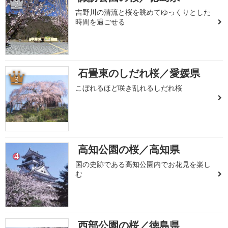
2
吉野川の清流と桜を眺めてゆっくりとした
時間を過ごせる
石畳東のしだれ桜／愛媛県
3
こぼれるほど咲き乱れるしだれ桜
高知公園の桜／高知県
4
国の史跡である高知公園内でお花見を楽し
む
西部公園の桜／徳島県