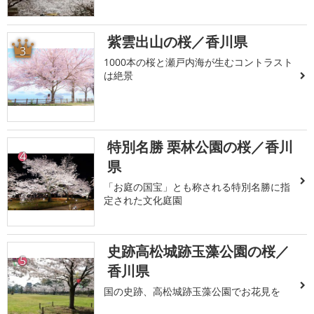
紫雲出山の桜／香川県
3
1000本の桜と瀬戸内海が生むコントラスト
は絶景
特別名勝 栗林公園の桜／香川
4
県
「お庭の国宝」とも称される特別名勝に指
定された文化庭園
史跡高松城跡玉藻公園の桜／
5
香川県
国の史跡、高松城跡玉藻公園でお花見を