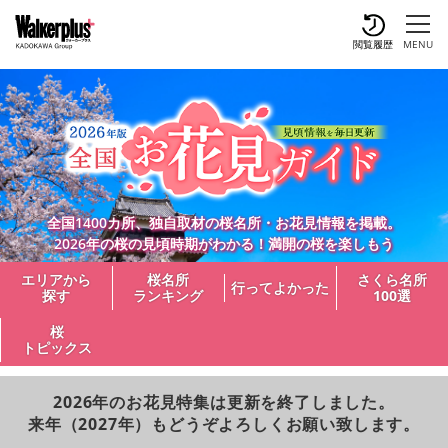
閲覧履歴
MENU
全国1400カ所、独自取材の桜名所・お花見情報を掲載。
2026年の桜の見頃時期がわかる！満開の桜を楽しもう
エリアから
桜名所
さくら名所
行ってよかった
探す
ランキング
100選
桜
トピックス
2026年のお花見特集は更新を終了しました。
来年（2027年）もどうぞよろしくお願い致します。