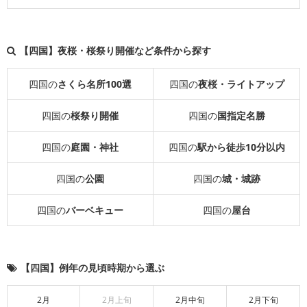
【四国】夜桜・桜祭り開催など条件から探す
四国の
さくら名所100選
四国の
夜桜・ライトアップ
四国の
桜祭り開催
四国の
国指定名勝
四国の
庭園・神社
四国の
駅から徒歩10分以内
四国の
公園
四国の
城・城跡
四国の
バーベキュー
四国の
屋台
【四国】例年の見頃時期から選ぶ
2月
2月上旬
2月中旬
2月下旬