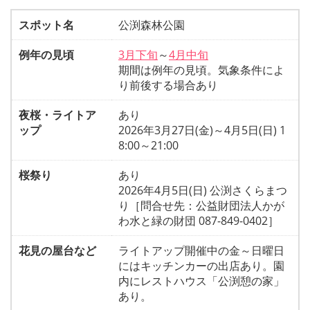
スポット名
公渕森林公園
例年の見頃
3月下旬
～
4月中旬
期間は例年の見頃。気象条件によ
り前後する場合あり
夜桜・ライトア
あり
ップ
2026年3月27日(金)～4月5日(日) 1
8:00～21:00
桜祭り
あり
2026年4月5日(日) 公渕さくらまつ
り［問合せ先：公益財団法人かが
わ水と緑の財団 087-849-0402］
花見の屋台など
ライトアップ開催中の金～日曜日
にはキッチンカーの出店あり。園
内にレストハウス「公渕憩の家」
あり。