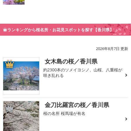
ランキングから桜名所・お花見スポットを探す【香川県】
2026年8月7日 更新
女木島の桜／香川県
1
約2300本のソメイヨシノ、山桜、八重桜が
咲き乱れる
金刀比羅宮の桜／香川県
2
桜の名所 桜馬場が有名