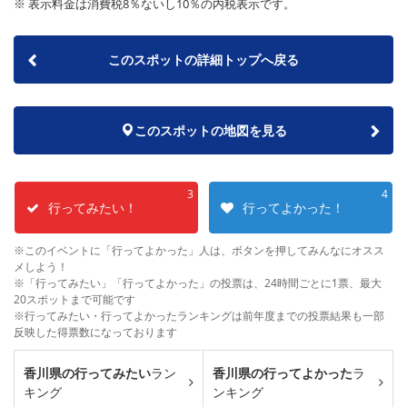
※ 表示料金は消費税8％ないし10％の内税表示です。
このスポットの詳細トップへ戻る
このスポットの地図を見る
3
4
行ってみたい！
行ってよかった！
※このイベントに「行ってよかった」人は、ボタンを押してみんなにオスス
メしよう！
※「行ってみたい」「行ってよかった」の投票は、24時間ごとに1票、最大
20スポットまで可能です
※行ってみたい・行ってよかったランキングは前年度までの投票結果も一部
反映した得票数になっております
香川県の行ってみたい
ラン
香川県の行ってよかった
ラ
キング
ンキング