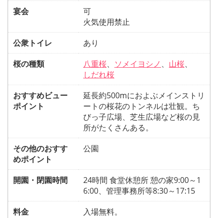
宴会
可
火気使用禁止
公衆トイレ
あり
桜の種類
八重桜
、
ソメイヨシノ
、
山桜
、
しだれ桜
おすすめビュー
延長約500mにおよぶメインストリ
ポイント
ートの桜花のトンネルは壮観。ち
びっ子広場、芝生広場など桜の見
所がたくさんある。
その他のおすす
公園
めポイント
開園・閉園時間
24時間 食堂休憩所 憩の家9:00～1
6:00、管理事務所等8:30～17:15
料金
入場無料。