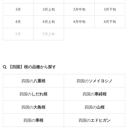
3月
3月上旬
3月中旬
3月下旬
4月
4月上旬
4月中旬
4月下旬
5月
5月上旬
【四国】桜の品種から探す
四国の
八重桜
四国の
ソメイヨシノ
四国の
しだれ桜
四国の
寒緋桜
四国の
大島桜
四国の
山桜
四国の
寒桜
四国の
エドヒガン