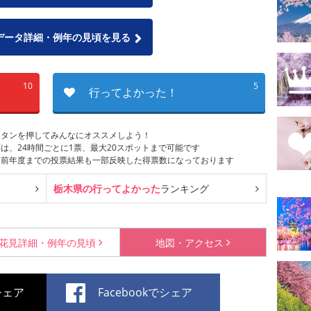
データ詳細・例年の見頃を見る
10
5
行ってよかった！
ボタンを押してみんなにオススメしよう！
は、24時間ごとに1票、最大20スポットまで可能です
は前年度までの投票結果も一部反映した得票数になっております
栃木県の行ってよかった
ランキング
花見詳細・
例年の見頃
地図・
アクセス
でシェア
Facebookでシェア