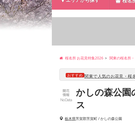
エリアから探す
桜名
桜名所 お花見特集2026
関東の桜名所・
おすすめ
関東で人気のお花見・桜名
かしの森公園
ス
栃木県
芳賀郡芳賀町 / かしの森公園