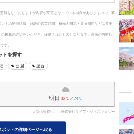
随時更新をしておりますが内容が変更となっている場合がありますので、事
ベントの開催情報、施設の営業時間、植物の開花・見頃期間などは変更
への掲載の許諾をいただき、提供されたものとなります。画像の無断転
示です。
ットを探す
催
公園
屋台
明日
32℃
／
24℃
天気情報提供元：株式会社ライフビジネスウェザー
スポットの詳細ページへ戻る