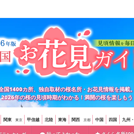
全国1400カ所、独自取材の桜名所・お花見情報を掲載
2026年の桜の見頃時期がわかる！満開の桜を楽しもう
関東
甲信越
北陸
東海
関西
中国
四国
九州
東京
京都