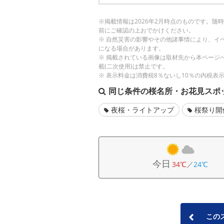
※掲載情報は2026年2月時点のものです。
前にご確認の上おでかけください。
※ 自然災害の影響やその他諸事情により、イ
になる場合があります。
※ 掲載されている画像は取材先から本ページ
載(二次使用)は禁止です。
※ 表示料金は消費税8％ないし10％の内税表
同じ条件の桜名所・お花見スポ
夜桜・ライトアップ
桜祭り開
今日
34℃
／
24℃
この