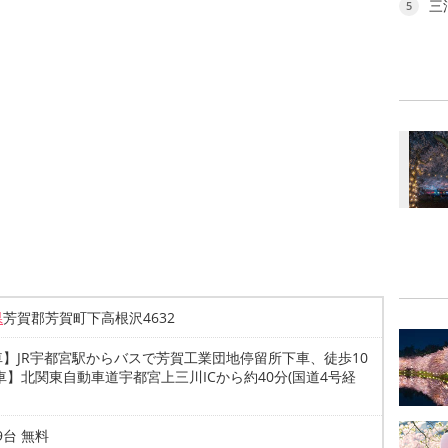
三
5
県
芳賀郡芳賀町下高根沢4632
車】JR宇都宮駅からバスで芳賀工業団地停留所下車、徒歩10
車】北関東自動車道宇都宮上三川ICから約40分(国道4号経
39台 無料