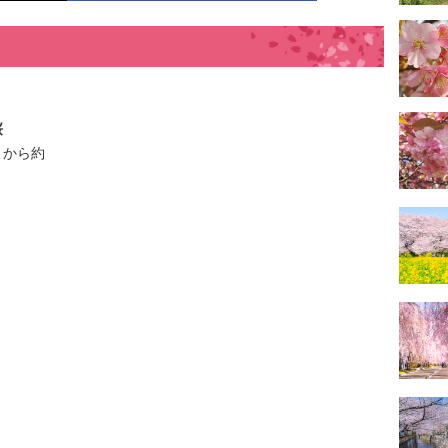
桜
トから約