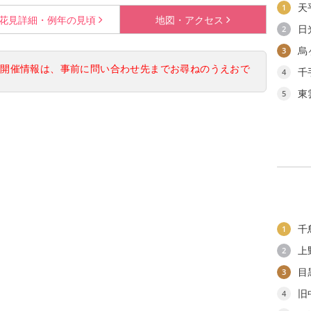
天
1
花見詳細・
例年の見頃
地図・
アクセス
日
2
烏
3
の開催情報は、事前に問い合わせ先までお尋ねのうえおで
千
4
東
5
千
1
上
2
目
3
旧
4