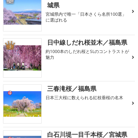
2
城県
宮城県内で唯一「日本さくら名所100選」
に選ばれる
日中線しだれ桜並木／福島県
3
約1000本のしだれ桜とSLのコントラストが
魅力
三春滝桜／福島県
4
日本三大桜に数えられる紅枝垂桜の名木
白石川堤一目千本桜／宮城県