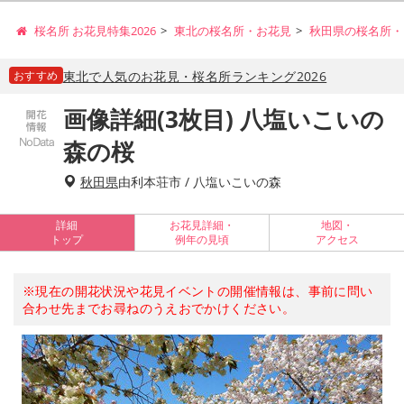
桜名所 お花見特集2026
東北の桜名所・お花見
秋田県の桜名所・
おすすめ
東北で人気のお花見・桜名所ランキング2026
画像詳細(3枚目) 八塩いこいの
森の桜
秋田県
由利本荘市 / 八塩いこいの森
詳細
お花見詳細・
地図・
トップ
例年の見頃
アクセス
※現在の開花状況や花見イベントの開催情報は、事前に問い
合わせ先までお尋ねのうえおでかけください。