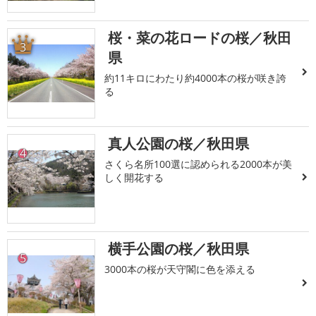
桜・菜の花ロードの桜／秋田
3
県
約11キロにわたり約4000本の桜が咲き誇
る
真人公園の桜／秋田県
4
さくら名所100選に認められる2000本が美
しく開花する
横手公園の桜／秋田県
5
3000本の桜が天守閣に色を添える