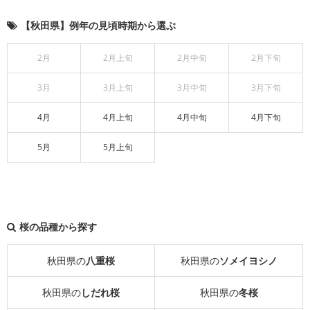
【秋田県】例年の見頃時期から選ぶ
2月
2月上旬
2月中旬
2月下旬
3月
3月上旬
3月中旬
3月下旬
4月
4月上旬
4月中旬
4月下旬
5月
5月上旬
桜の品種から探す
秋田県の
八重桜
秋田県の
ソメイヨシノ
秋田県の
しだれ桜
秋田県の
冬桜