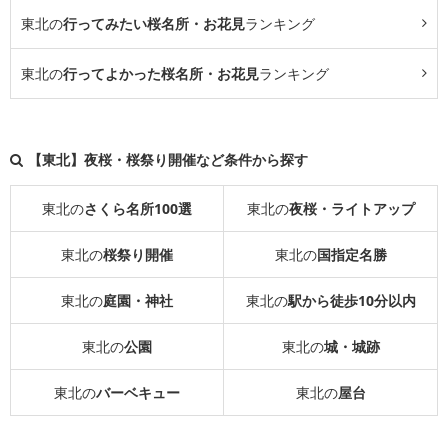
東北の
行ってみたい桜名所・お花見
ランキング
東北の
行ってよかった桜名所・お花見
ランキング
【東北】夜桜・桜祭り開催など条件から探す
東北の
さくら名所100選
東北の
夜桜・ライトアップ
東北の
桜祭り開催
東北の
国指定名勝
東北の
庭園・神社
東北の
駅から徒歩10分以内
東北の
公園
東北の
城・城跡
東北の
バーベキュー
東北の
屋台