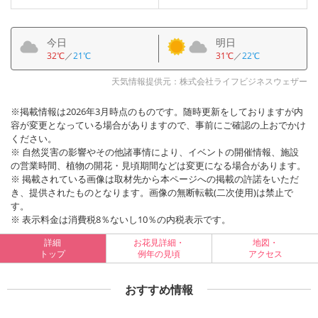
今日
明日
32℃
／
21℃
31℃
／
22℃
天気情報提供元：株式会社ライフビジネスウェザー
※掲載情報は2026年3月時点のものです。随時更新をしておりますが内
容が変更となっている場合がありますので、事前にご確認の上おでかけ
ください。
※ 自然災害の影響やその他諸事情により、イベントの開催情報、施設
の営業時間、植物の開花・見頃期間などは変更になる場合があります。
※ 掲載されている画像は取材先から本ページへの掲載の許諾をいただ
き、提供されたものとなります。画像の無断転載(二次使用)は禁止で
す。
※ 表示料金は消費税8％ないし10％の内税表示です。
詳細
お花見詳細・
地図・
トップ
例年の見頃
アクセス
おすすめ情報