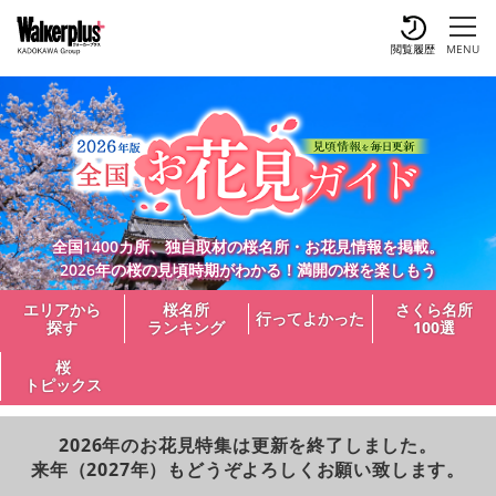
閲覧履歴
MENU
全国1400カ所、独自取材の桜名所・お花見情報を掲載。
2026年の桜の見頃時期がわかる！満開の桜を楽しもう
エリアから
桜名所
さくら名所
行ってよかった
探す
ランキング
100選
桜
トピックス
2026年のお花見特集は更新を終了しました。
来年（2027年）もどうぞよろしくお願い致します。