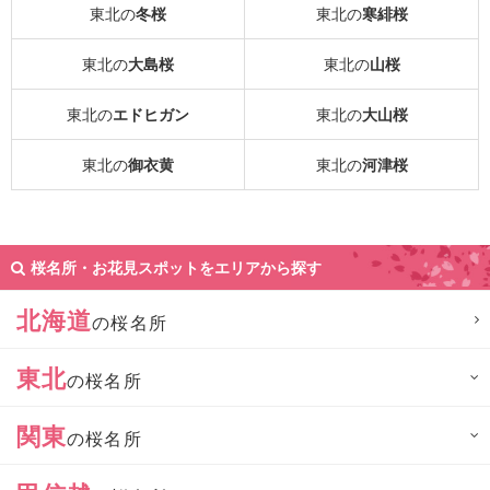
東北の
冬桜
東北の
寒緋桜
東北の
大島桜
東北の
山桜
東北の
エドヒガン
東北の
大山桜
東北の
御衣黄
東北の
河津桜
桜名所・お花見スポットをエリアから探す
北海道
の桜名所
東北
の桜名所
関東
の桜名所