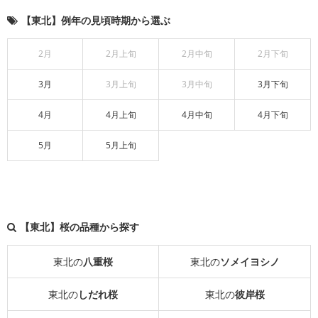
【東北】例年の見頃時期から選ぶ
2月
2月上旬
2月中旬
2月下旬
3月
3月上旬
3月中旬
3月下旬
4月
4月上旬
4月中旬
4月下旬
5月
5月上旬
【東北】桜の品種から探す
東北の
八重桜
東北の
ソメイヨシノ
東北の
しだれ桜
東北の
彼岸桜