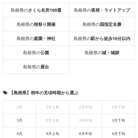
島根県の
さくら名所100選
島根県の
夜桜・ライトアップ
島根県の
桜祭り開催
島根県の
国指定名勝
島根県の
庭園・神社
島根県の
駅から徒歩10分以内
島根県の
公園
島根県の
城・城跡
島根県の
屋台
【島根県】例年の見頃時期から選ぶ
2月
2月上旬
2月中旬
2月下旬
3月
3月上旬
3月中旬
3月下旬
4月
4月上旬
4月中旬
4月下旬