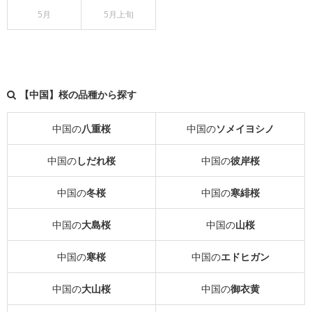
5月
5月上旬
【中国】桜の品種から探す
中国の
八重桜
中国の
ソメイヨシノ
中国の
しだれ桜
中国の
彼岸桜
中国の
冬桜
中国の
寒緋桜
中国の
大島桜
中国の
山桜
中国の
寒桜
中国の
エドヒガン
中国の
大山桜
中国の
御衣黄