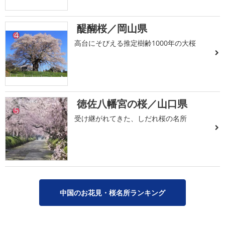
醍醐桜／岡山県
4
高台にそびえる推定樹齢1000年の大桜
徳佐八幡宮の桜／山口県
5
受け継がれてきた、しだれ桜の名所
中国のお花見・桜名所ランキング