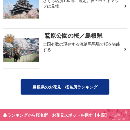
さくら名所100選に選定。夜のライトアッ
プは見物
鷲原公園の桜／島根県
3
全国有数の現存する流鏑馬馬場で桜を堪能
する
島根県のお花見・桜名所ランキング
ランキングから桜名所・お花見スポットを探す【中国】