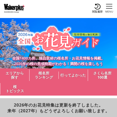
閲覧履歴
MENU
全国1400カ所、独自取材の桜名所・お花見情報を掲載。
2026年の桜の見頃時期がわかる！満開の桜を楽しもう
エリアから
桜名所
さくら名所
行ってよかった
探す
ランキング
100選
桜
トピックス
2026年のお花見特集は更新を終了しました。
来年（2027年）もどうぞよろしくお願い致します。