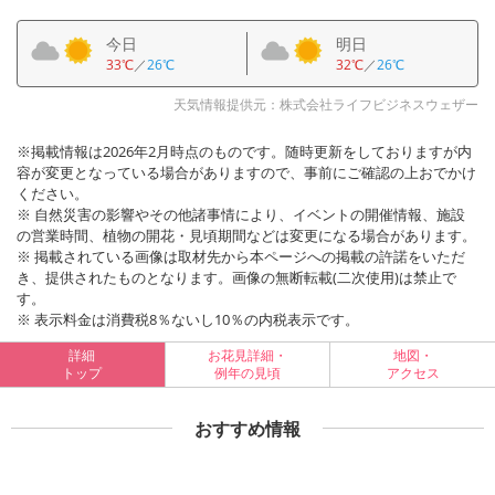
今日
明日
33℃
／
26℃
32℃
／
26℃
天気情報提供元：株式会社ライフビジネスウェザー
※掲載情報は2026年2月時点のものです。随時更新をしておりますが内
容が変更となっている場合がありますので、事前にご確認の上おでかけ
ください。
※ 自然災害の影響やその他諸事情により、イベントの開催情報、施設
の営業時間、植物の開花・見頃期間などは変更になる場合があります。
※ 掲載されている画像は取材先から本ページへの掲載の許諾をいただ
き、提供されたものとなります。画像の無断転載(二次使用)は禁止で
す。
※ 表示料金は消費税8％ないし10％の内税表示です。
詳細
お花見詳細・
地図・
トップ
例年の見頃
アクセス
おすすめ情報