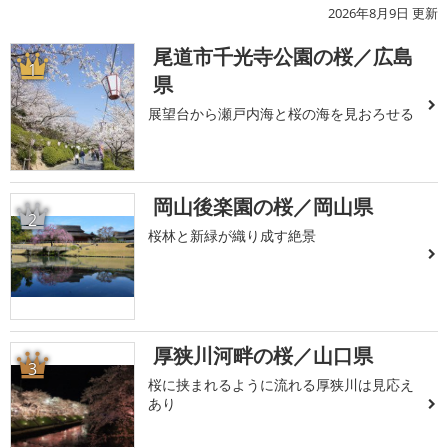
2026年8月9日 更新
尾道市千光寺公園の桜／広島
1
県
展望台から瀬戸内海と桜の海を見おろせる
岡山後楽園の桜／岡山県
2
桜林と新緑が織り成す絶景
厚狭川河畔の桜／山口県
3
桜に挟まれるように流れる厚狭川は見応え
あり