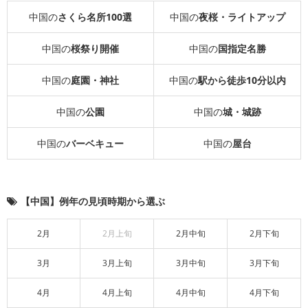
中国の
さくら名所100選
中国の
夜桜・ライトアップ
中国の
桜祭り開催
中国の
国指定名勝
中国の
庭園・神社
中国の
駅から徒歩10分以内
中国の
公園
中国の
城・城跡
中国の
バーベキュー
中国の
屋台
【中国】例年の見頃時期から選ぶ
2月
2月上旬
2月中旬
2月下旬
3月
3月上旬
3月中旬
3月下旬
4月
4月上旬
4月中旬
4月下旬